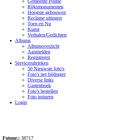
Gemeente Politie
Rijksmonumenten
Hoogste gebouwen
Reclame uitingen
Toen en Nu
Kunst
Verhalen/Gedichten
Albums
Albumoverzicht
Aanmelden
Registreren
Servicerubrieken
50 Nieuwste foto's
Foto's per bijdrager
Diverse links
Gastenboek
Foto's bestellen
Foto insturen
Login
Fotonr.:
38717