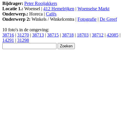
Bijdrager:
Peter Rooijakkers
Locatie 1.:
Woensel |
412 Hemelrijken
|
Woenselse Markt
Onderwerp.:
Horeca |
Cafés
Onderwerp 2:
Winkels / Winkelcentra |
Fotografie
|
De Greef
10 foto's in de omgeving:
38716
|
31270
|
38713
|
38715
|
38718
|
18703
|
38712
|
42085
|
14291
|
31298