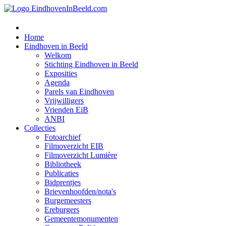
Home
Eindhoven in Beeld
Welkom
Stichting Eindhoven in Beeld
Exposities
Agenda
Parels van Eindhoven
Vrijwilligers
Vrienden EiB
ANBI
Collecties
Fotoarchief
Filmoverzicht EIB
Filmoverzicht Lumière
Bibliotheek
Publicaties
Bidprentjes
Brievenhoofden/nota's
Burgemeesters
Ereburgers
Gemeentemonumenten