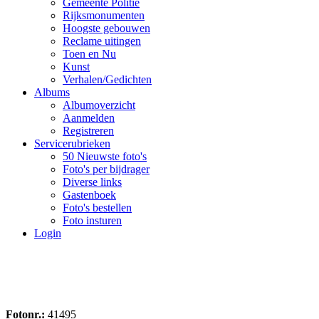
Gemeente Politie
Rijksmonumenten
Hoogste gebouwen
Reclame uitingen
Toen en Nu
Kunst
Verhalen/Gedichten
Albums
Albumoverzicht
Aanmelden
Registreren
Servicerubrieken
50 Nieuwste foto's
Foto's per bijdrager
Diverse links
Gastenboek
Foto's bestellen
Foto insturen
Login
Fotonr.:
41495