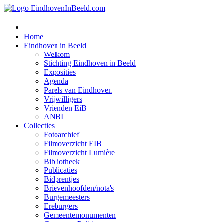
Home
Eindhoven in Beeld
Welkom
Stichting Eindhoven in Beeld
Exposities
Agenda
Parels van Eindhoven
Vrijwilligers
Vrienden EiB
ANBI
Collecties
Fotoarchief
Filmoverzicht EIB
Filmoverzicht Lumière
Bibliotheek
Publicaties
Bidprentjes
Brievenhoofden/nota's
Burgemeesters
Ereburgers
Gemeentemonumenten