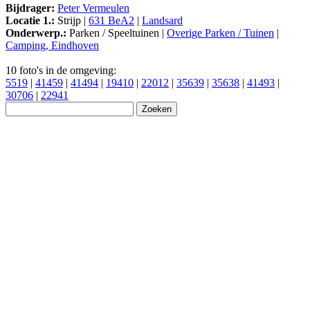
Bijdrager:
Peter Vermeulen
Locatie 1.:
Strijp |
631 BeA2
|
Landsard
Onderwerp.:
Parken / Speeltuinen |
Overige Parken / Tuinen
|
Camping, Eindhoven
10 foto's in de omgeving:
5519
|
41459
|
41494
|
19410
|
22012
|
35639
|
35638
|
41493
|
30706
|
22941