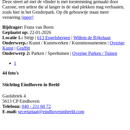
Deze street art met de vlinder is met toestemming gemaakt door
Cazone, een artiest die al langer in de stad plekken mag verfraaien,
zoals hier in het Genderpark. Op dit gebouwtje staan meer
versiering
[meer]
Bijdrager:
Frans van Beers
Geplaatst op:
22-01-2026
Locatie 1.:
Strijp |
613 Engelsbergen
|
Willem de Rijkelaan
Onderwerp.:
Kunst / Kunstwerken / Kunstmonumenten |
Overige
Kunst
|
Graffiti
Onderwerp 2:
Parken / Speeltuinen |
Overige Parken / Tuinen
1
44 foto's
Stichting Eindhoven in Beeld
Gasfabriek 4
5613 CP Eindhoven
Telefoon:
040 - 211 60 72
E-mail:
secretariaat@eindhoveninbeeld.com