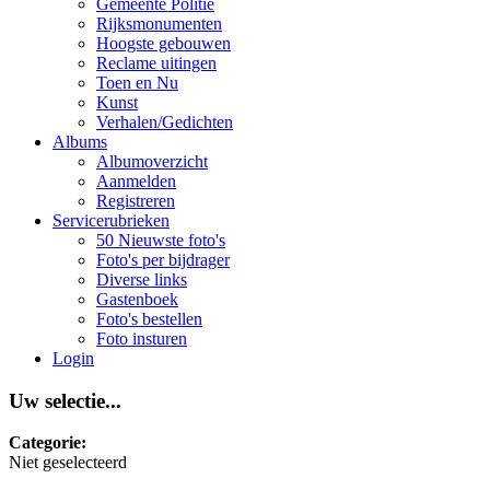
Gemeente Politie
Rijksmonumenten
Hoogste gebouwen
Reclame uitingen
Toen en Nu
Kunst
Verhalen/Gedichten
Albums
Albumoverzicht
Aanmelden
Registreren
Servicerubrieken
50 Nieuwste foto's
Foto's per bijdrager
Diverse links
Gastenboek
Foto's bestellen
Foto insturen
Login
Uw selectie...
Categorie:
Niet geselecteerd