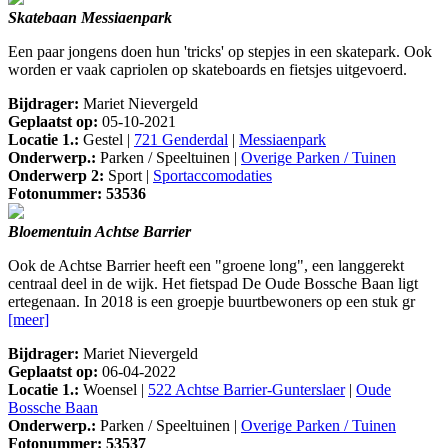
Skatebaan Messiaenpark
Een paar jongens doen hun 'tricks' op stepjes in een skatepark. Ook
worden er vaak capriolen op skateboards en fietsjes uitgevoerd.
Bijdrager:
Mariet Nievergeld
Geplaatst op:
05-10-2021
Locatie 1.:
Gestel |
721 Genderdal
|
Messiaenpark
Onderwerp.:
Parken / Speeltuinen |
Overige Parken / Tuinen
Onderwerp 2:
Sport |
Sportaccomodaties
Fotonummer: 53536
Bloementuin Achtse Barrier
Ook de Achtse Barrier heeft een "groene long", een langgerekt
centraal deel in de wijk. Het fietspad De Oude Bossche Baan ligt
ertegenaan. In 2018 is een groepje buurtbewoners op een stuk gr
[meer]
Bijdrager:
Mariet Nievergeld
Geplaatst op:
06-04-2022
Locatie 1.:
Woensel |
522 Achtse Barrier-Gunterslaer
|
Oude
Bossche Baan
Onderwerp.:
Parken / Speeltuinen |
Overige Parken / Tuinen
Fotonummer: 53537