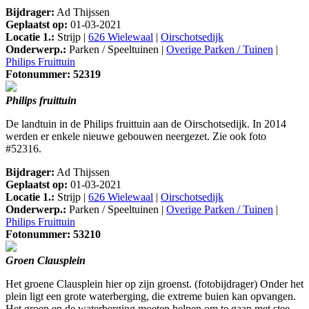
Bijdrager:
Ad Thijssen
Geplaatst op:
01-03-2021
Locatie 1.:
Strijp |
626 Wielewaal
|
Oirschotsedijk
Onderwerp.:
Parken / Speeltuinen |
Overige Parken / Tuinen
|
Philips Fruittuin
Fotonummer: 52319
Philips fruittuin
De landtuin in de Philips fruittuin aan de Oirschotsedijk. In 2014
werden er enkele nieuwe gebouwen neergezet. Zie ook foto
#52316.
Bijdrager:
Ad Thijssen
Geplaatst op:
01-03-2021
Locatie 1.:
Strijp |
626 Wielewaal
|
Oirschotsedijk
Onderwerp.:
Parken / Speeltuinen |
Overige Parken / Tuinen
|
Philips Fruittuin
Fotonummer: 53210
Groen Clausplein
Het groene Clausplein hier op zijn groenst. (fotobijdrager) Onder het
plein ligt een grote waterberging, die extreme buien kan opvangen.
Het groen en de waterberging moeten helpen om te gaan met stee