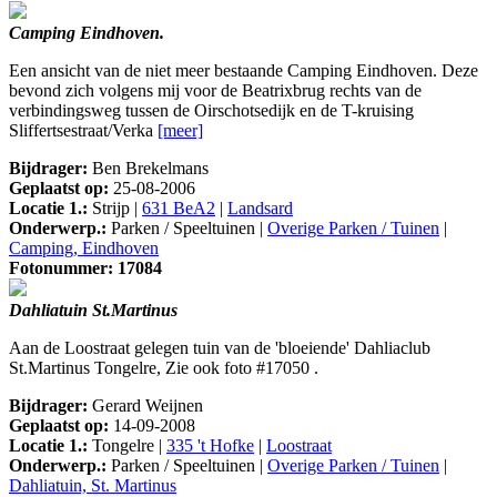
Camping Eindhoven.
Een ansicht van de niet meer bestaande Camping Eindhoven. Deze
bevond zich volgens mij voor de Beatrixbrug rechts van de
verbindingsweg tussen de Oirschotsedijk en de T-kruising
Sliffertsestraat/Verka
[meer]
Bijdrager:
Ben Brekelmans
Geplaatst op:
25-08-2006
Locatie 1.:
Strijp |
631 BeA2
|
Landsard
Onderwerp.:
Parken / Speeltuinen |
Overige Parken / Tuinen
|
Camping, Eindhoven
Fotonummer: 17084
Dahliatuin St.Martinus
Aan de Loostraat gelegen tuin van de 'bloeiende' Dahliaclub
St.Martinus Tongelre, Zie ook foto #17050 .
Bijdrager:
Gerard Weijnen
Geplaatst op:
14-09-2008
Locatie 1.:
Tongelre |
335 't Hofke
|
Loostraat
Onderwerp.:
Parken / Speeltuinen |
Overige Parken / Tuinen
|
Dahliatuin, St. Martinus