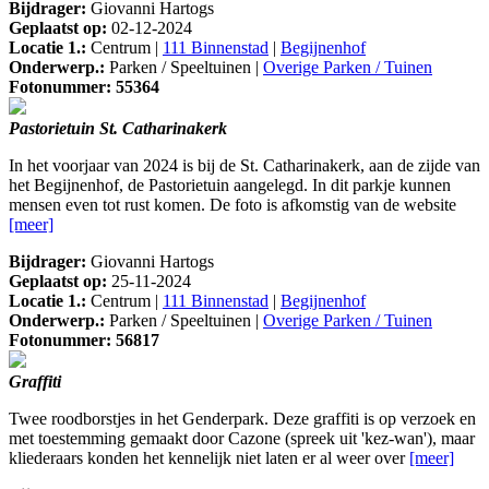
Bijdrager:
Giovanni Hartogs
Geplaatst op:
02-12-2024
Locatie 1.:
Centrum |
111 Binnenstad
|
Begijnenhof
Onderwerp.:
Parken / Speeltuinen |
Overige Parken / Tuinen
Fotonummer: 55364
Pastorietuin St. Catharinakerk
In het voorjaar van 2024 is bij de St. Catharinakerk, aan de zijde van
het Begijnenhof, de Pastorietuin aangelegd. In dit parkje kunnen
mensen even tot rust komen. De foto is afkomstig van de website
[meer]
Bijdrager:
Giovanni Hartogs
Geplaatst op:
25-11-2024
Locatie 1.:
Centrum |
111 Binnenstad
|
Begijnenhof
Onderwerp.:
Parken / Speeltuinen |
Overige Parken / Tuinen
Fotonummer: 56817
Graffiti
Twee roodborstjes in het Genderpark. Deze graffiti is op verzoek en
met toestemming gemaakt door Cazone (spreek uit 'kez-wan'), maar
kliederaars konden het kennelijk niet laten er al weer over
[meer]