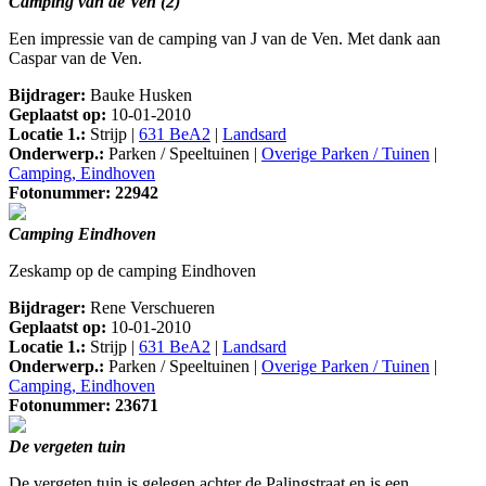
Camping van de Ven (2)
Een impressie van de camping van J van de Ven. Met dank aan
Caspar van de Ven.
Bijdrager:
Bauke Husken
Geplaatst op:
10-01-2010
Locatie 1.:
Strijp |
631 BeA2
|
Landsard
Onderwerp.:
Parken / Speeltuinen |
Overige Parken / Tuinen
|
Camping, Eindhoven
Fotonummer: 22942
Camping Eindhoven
Zeskamp op de camping Eindhoven
Bijdrager:
Rene Verschueren
Geplaatst op:
10-01-2010
Locatie 1.:
Strijp |
631 BeA2
|
Landsard
Onderwerp.:
Parken / Speeltuinen |
Overige Parken / Tuinen
|
Camping, Eindhoven
Fotonummer: 23671
De vergeten tuin
De vergeten tuin is gelegen achter de Palingstraat en is een