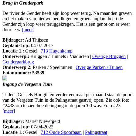
Brug in Genderpark
De rivier de Gender heeft zijn loop weer terug. Na maanden graven
en het maken van nieuwe beddingen en groenaanplant heeft de
Gender zijn loop weer teruggekregen. Het is een genot om er weer
door te w
[meer]
Bijdrager:
Ad Thijssen
Geplaatst op:
04-07-2017
Locatie 1.:
Gestel |
713 Hagenkamp
Onderwerp.:
Bruggen / Tunnels / Viaducten |
Overige Bruggen
|
Genderparkbrug
Onderwerp 2:
Parken / Speeltuinen |
Overige Parken / Tuinen
Fotonummer: 53539
Ingang de Vergeten Tuin
Tijdens Gelstels Hoogtij en verder eenmaal per maand staat de poort
van de Vergeten Tuin in de Palingstraat gastvrij open. Zie ook foto
#2438 om te zien hoe de ingang in de jaren '60 was. Foto #23
[meer]
Bijdrager:
Mariet Nievergeld
Geplaatst op:
07-04-2022
Locatie 1.:
Gestel |
712 Oude Spoorbaan
|
Palingstraat