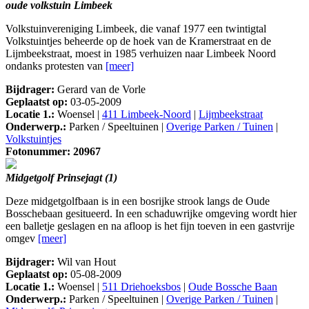
oude volkstuin Limbeek
Volkstuinvereniging Limbeek, die vanaf 1977 een twintigtal
Volkstuintjes beheerde op de hoek van de Kramerstraat en de
Lijmbeekstraat, moest in 1985 verhuizen naar Limbeek Noord
ondanks protesten van
[meer]
Bijdrager:
Gerard van de Vorle
Geplaatst op:
03-05-2009
Locatie 1.:
Woensel |
411 Limbeek-Noord
|
Lijmbeekstraat
Onderwerp.:
Parken / Speeltuinen |
Overige Parken / Tuinen
|
Volkstuintjes
Fotonummer: 20967
Midgetgolf Prinsejagt (1)
Deze midgetgolfbaan is in een bosrijke strook langs de Oude
Bosschebaan gesitueerd. In een schaduwrijke omgeving wordt hier
een balletje geslagen en na afloop is het fijn toeven in een gastvrije
omgev
[meer]
Bijdrager:
Wil van Hout
Geplaatst op:
05-08-2009
Locatie 1.:
Woensel |
511 Driehoeksbos
|
Oude Bossche Baan
Onderwerp.:
Parken / Speeltuinen |
Overige Parken / Tuinen
|