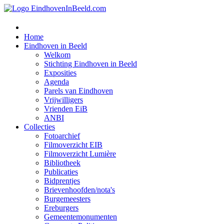
Home
Eindhoven in Beeld
Welkom
Stichting Eindhoven in Beeld
Exposities
Agenda
Parels van Eindhoven
Vrijwilligers
Vrienden EiB
ANBI
Collecties
Fotoarchief
Filmoverzicht EIB
Filmoverzicht Lumière
Bibliotheek
Publicaties
Bidprentjes
Brievenhoofden/nota's
Burgemeesters
Ereburgers
Gemeentemonumenten