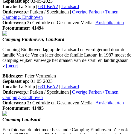
Geplaatst op:
03-05-2023
Locatie 1.:
Strijp |
631 BeA2
|
Landsard
Onderwerp.:
Parken / Speeltuinen |
Overige Parken / Tuinen
|
Camping, Eindhoven
Onderwerp 2:
Gedrukte en Geschreven Media |
Ansichtkaarten
Fotonummer: 41494
Camping Eindhoven, Landsard
Camping Eindhoven lag op de Landsard en werd gerund door de
familie Van de Ven en later door de familie Latour. In 1987 moest de
camping wijken vanwege het draaien van de start- en landingsbaan
v
[meer]
Bijdrager:
Peter Vermeulen
Geplaatst op:
01-05-2023
Locatie 1.:
Strijp |
631 BeA2
|
Landsard
Onderwerp.:
Parken / Speeltuinen |
Overige Parken / Tuinen
|
Camping, Eindhoven
Onderwerp 2:
Gedrukte en Geschreven Media |
Ansichtkaarten
Fotonummer: 41495
Camping Landsard
Een foto van de niet meer bestaande Camping Eindhoven. Zie ook