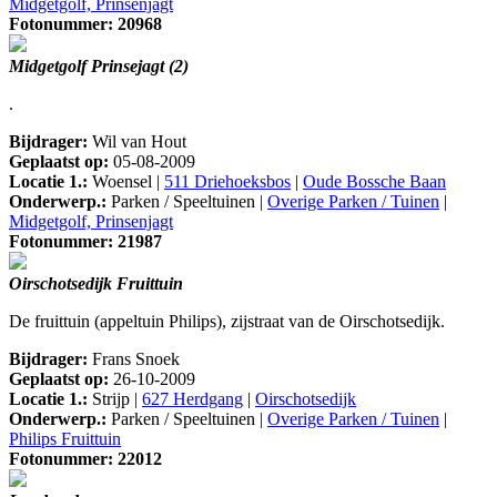
Midgetgolf, Prinsenjagt
Fotonummer: 20968
Midgetgolf Prinsejagt (2)
.
Bijdrager:
Wil van Hout
Geplaatst op:
05-08-2009
Locatie 1.:
Woensel |
511 Driehoeksbos
|
Oude Bossche Baan
Onderwerp.:
Parken / Speeltuinen |
Overige Parken / Tuinen
|
Midgetgolf, Prinsenjagt
Fotonummer: 21987
Oirschotsedijk Fruittuin
De fruittuin (appeltuin Philips), zijstraat van de Oirschotsedijk.
Bijdrager:
Frans Snoek
Geplaatst op:
26-10-2009
Locatie 1.:
Strijp |
627 Herdgang
|
Oirschotsedijk
Onderwerp.:
Parken / Speeltuinen |
Overige Parken / Tuinen
|
Philips Fruittuin
Fotonummer: 22012