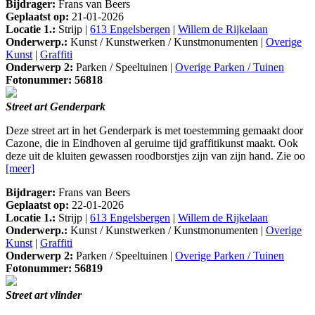
Bijdrager:
Frans van Beers
Geplaatst op:
21-01-2026
Locatie 1.:
Strijp |
613 Engelsbergen
|
Willem de Rijkelaan
Onderwerp.:
Kunst / Kunstwerken / Kunstmonumenten |
Overige
Kunst
|
Graffiti
Onderwerp 2:
Parken / Speeltuinen |
Overige Parken / Tuinen
Fotonummer: 56818
Street art Genderpark
Deze street art in het Genderpark is met toestemming gemaakt door
Cazone, die in Eindhoven al geruime tijd graffitikunst maakt. Ook
deze uit de kluiten gewassen roodborstjes zijn van zijn hand. Zie oo
[meer]
Bijdrager:
Frans van Beers
Geplaatst op:
22-01-2026
Locatie 1.:
Strijp |
613 Engelsbergen
|
Willem de Rijkelaan
Onderwerp.:
Kunst / Kunstwerken / Kunstmonumenten |
Overige
Kunst
|
Graffiti
Onderwerp 2:
Parken / Speeltuinen |
Overige Parken / Tuinen
Fotonummer: 56819
Street art vlinder