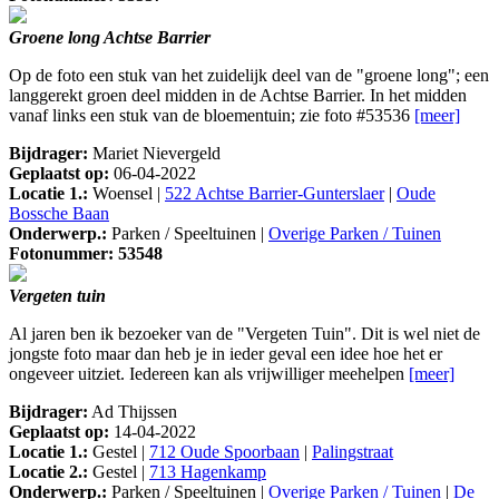
Groene long Achtse Barrier
Op de foto een stuk van het zuidelijk deel van de "groene long"; een
langgerekt groen deel midden in de Achtse Barrier. In het midden
vanaf links een stuk van de bloementuin; zie foto #53536
[meer]
Bijdrager:
Mariet Nievergeld
Geplaatst op:
06-04-2022
Locatie 1.:
Woensel |
522 Achtse Barrier-Gunterslaer
|
Oude
Bossche Baan
Onderwerp.:
Parken / Speeltuinen |
Overige Parken / Tuinen
Fotonummer: 53548
Vergeten tuin
Al jaren ben ik bezoeker van de "Vergeten Tuin". Dit is wel niet de
jongste foto maar dan heb je in ieder geval een idee hoe het er
ongeveer uitziet. Iedereen kan als vrijwilliger meehelpen
[meer]
Bijdrager:
Ad Thijssen
Geplaatst op:
14-04-2022
Locatie 1.:
Gestel |
712 Oude Spoorbaan
|
Palingstraat
Locatie 2.:
Gestel |
713 Hagenkamp
Onderwerp.:
Parken / Speeltuinen |
Overige Parken / Tuinen
|
De