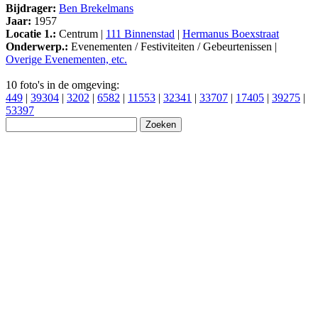
Bijdrager:
Ben Brekelmans
Jaar:
1957
Locatie 1.:
Centrum |
111 Binnenstad
|
Hermanus Boexstraat
Onderwerp.:
Evenementen / Festiviteiten / Gebeurtenissen |
Overige Evenementen, etc.
10 foto's in de omgeving:
449
|
39304
|
3202
|
6582
|
11553
|
32341
|
33707
|
17405
|
39275
|
53397