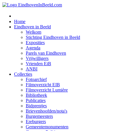
Home
Eindhoven in Beeld
Welkom
Stichting Eindhoven in Beeld
Exposities
Agenda
Parels van Eindhoven
Vrijwilligers
Vrienden EiB
ANBI
Collecties
Fotoarchief
Filmoverzicht EIB
Filmoverzicht Lumière
Bibliotheek
Publicaties
Bidprentjes
Brievenhoofden/nota's
Burgemeesters
Ereburgers
Gemeentemonumenten