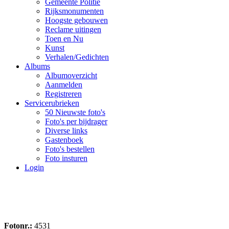
Gemeente Politie
Rijksmonumenten
Hoogste gebouwen
Reclame uitingen
Toen en Nu
Kunst
Verhalen/Gedichten
Albums
Albumoverzicht
Aanmelden
Registreren
Servicerubrieken
50 Nieuwste foto's
Foto's per bijdrager
Diverse links
Gastenboek
Foto's bestellen
Foto insturen
Login
Fotonr.:
4531