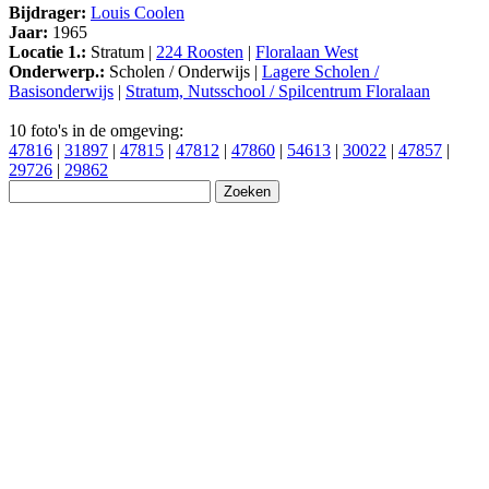
Bijdrager:
Louis Coolen
Jaar:
1965
Locatie 1.:
Stratum |
224 Roosten
|
Floralaan West
Onderwerp.:
Scholen / Onderwijs |
Lagere Scholen /
Basisonderwijs
|
Stratum, Nutsschool / Spilcentrum Floralaan
10 foto's in de omgeving:
47816
|
31897
|
47815
|
47812
|
47860
|
54613
|
30022
|
47857
|
29726
|
29862