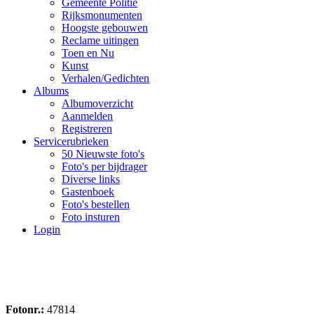
Gemeente Politie
Rijksmonumenten
Hoogste gebouwen
Reclame uitingen
Toen en Nu
Kunst
Verhalen/Gedichten
Albums
Albumoverzicht
Aanmelden
Registreren
Servicerubrieken
50 Nieuwste foto's
Foto's per bijdrager
Diverse links
Gastenboek
Foto's bestellen
Foto insturen
Login
Fotonr.:
47814