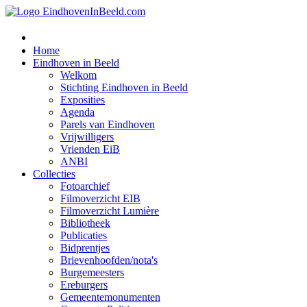
Home
Eindhoven in Beeld
Welkom
Stichting Eindhoven in Beeld
Exposities
Agenda
Parels van Eindhoven
Vrijwilligers
Vrienden EiB
ANBI
Collecties
Fotoarchief
Filmoverzicht EIB
Filmoverzicht Lumière
Bibliotheek
Publicaties
Bidprentjes
Brievenhoofden/nota's
Burgemeesters
Ereburgers
Gemeentemonumenten