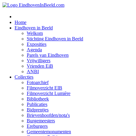
Home
Eindhoven in Beeld
Welkom
Stichting Eindhoven in Beeld
Exposities
Agenda
Parels van Eindhoven
Vrijwilligers
Vrienden EiB
ANBI
Collecties
Fotoarchief
Filmoverzicht EIB
Filmoverzicht Lumière
Bibliotheek
Publicaties
Bidprentjes
Brievenhoofden/nota's
Burgemeesters
Ereburgers
Gemeentemonumenten