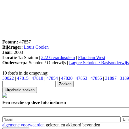
Fotonr.:
47857
Bijdrager:
Louis Coolen
Jaar:
2003
Locatie 1.:
Stratum |
222 Gerardusplein
|
Floralaan West
Onderwerp.:
Scholen / Onderwijs |
Lagere Scholen / Basisonderwijs
10 foto's in de omgeving:
30022
|
47815
|
47818
|
47854
|
47820
|
47853
|
47855
|
31897
|
3189
Een reactie op deze foto insturen
algemene voorwaarden
gelezen en akkoord bevonden