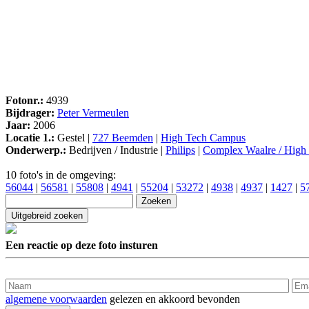
Fotonr.:
4939
Bijdrager:
Peter Vermeulen
Jaar:
2006
Locatie 1.:
Gestel |
727 Beemden
|
High Tech Campus
Onderwerp.:
Bedrijven / Industrie |
Philips
|
Complex Waalre / High
10 foto's in de omgeving:
56044
|
56581
|
55808
|
4941
|
55204
|
53272
|
4938
|
4937
|
1427
|
5
Een reactie op deze foto insturen
algemene voorwaarden
gelezen en akkoord bevonden