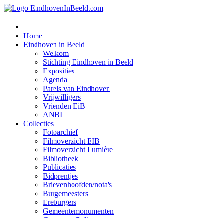
Home
Eindhoven in Beeld
Welkom
Stichting Eindhoven in Beeld
Exposities
Agenda
Parels van Eindhoven
Vrijwilligers
Vrienden EiB
ANBI
Collecties
Fotoarchief
Filmoverzicht EIB
Filmoverzicht Lumière
Bibliotheek
Publicaties
Bidprentjes
Brievenhoofden/nota's
Burgemeesters
Ereburgers
Gemeentemonumenten