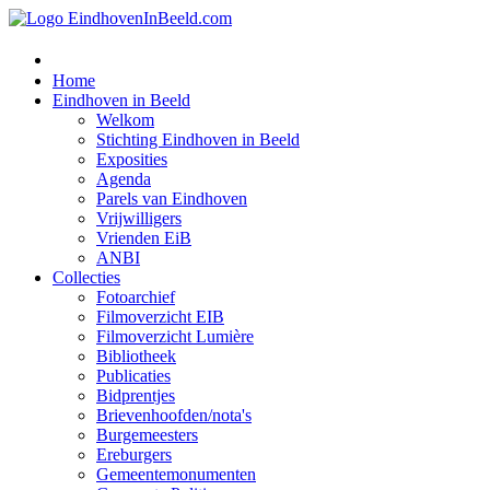
Home
Eindhoven in Beeld
Welkom
Stichting Eindhoven in Beeld
Exposities
Agenda
Parels van Eindhoven
Vrijwilligers
Vrienden EiB
ANBI
Collecties
Fotoarchief
Filmoverzicht EIB
Filmoverzicht Lumière
Bibliotheek
Publicaties
Bidprentjes
Brievenhoofden/nota's
Burgemeesters
Ereburgers
Gemeentemonumenten