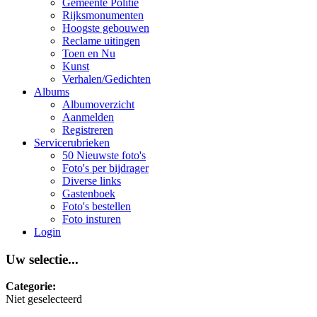
Gemeente Politie
Rijksmonumenten
Hoogste gebouwen
Reclame uitingen
Toen en Nu
Kunst
Verhalen/Gedichten
Albums
Albumoverzicht
Aanmelden
Registreren
Servicerubrieken
50 Nieuwste foto's
Foto's per bijdrager
Diverse links
Gastenboek
Foto's bestellen
Foto insturen
Login
Uw selectie...
Categorie:
Niet geselecteerd