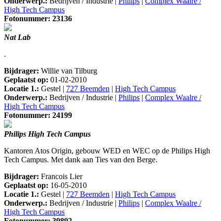
Onderwerp.:
Bedrijven / Industrie |
Philips
|
Complex Waalre /
High Tech Campus
Fotonummer: 23136
Nat Lab
.
Bijdrager:
Willie van Tilburg
Geplaatst op:
01-02-2010
Locatie 1.:
Gestel |
727 Beemden
|
High Tech Campus
Onderwerp.:
Bedrijven / Industrie |
Philips
|
Complex Waalre /
High Tech Campus
Fotonummer: 24199
Philips High Tech Campus
Kantoren Atos Origin, gebouw WED en WEC op de Philips High
Tech Campus. Met dank aan Ties van den Berge.
Bijdrager:
Francois Lier
Geplaatst op:
16-05-2010
Locatie 1.:
Gestel |
727 Beemden
|
High Tech Campus
Onderwerp.:
Bedrijven / Industrie |
Philips
|
Complex Waalre /
High Tech Campus
Fotonummer: 39892