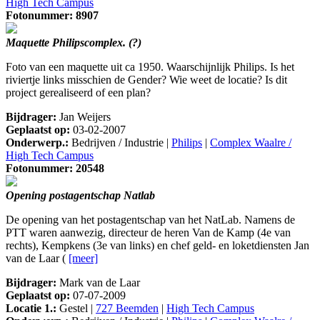
High Tech Campus
Fotonummer: 8907
Maquette Philipscomplex. (?)
Foto van een maquette uit ca 1950. Waarschijnlijk Philips. Is het
riviertje links misschien de Gender? Wie weet de locatie? Is dit
project gerealiseerd of een plan?
Bijdrager:
Jan Weijers
Geplaatst op:
03-02-2007
Onderwerp.:
Bedrijven / Industrie |
Philips
|
Complex Waalre /
High Tech Campus
Fotonummer: 20548
Opening postagentschap Natlab
De opening van het postagentschap van het NatLab. Namens de
PTT waren aanwezig, directeur de heren Van de Kamp (4e van
rechts), Kempkens (3e van links) en chef geld- en loketdiensten Jan
van de Laar (
[meer]
Bijdrager:
Mark van de Laar
Geplaatst op:
07-07-2009
Locatie 1.:
Gestel |
727 Beemden
|
High Tech Campus