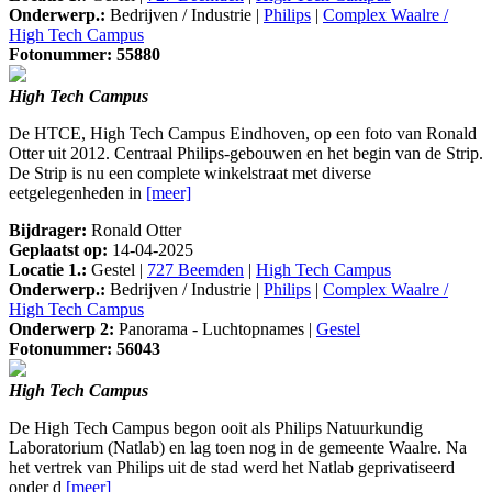
Onderwerp.:
Bedrijven / Industrie |
Philips
|
Complex Waalre /
High Tech Campus
Fotonummer: 55880
High Tech Campus
De HTCE, High Tech Campus Eindhoven, op een foto van Ronald
Otter uit 2012. Centraal Philips-gebouwen en het begin van de Strip.
De Strip is nu een complete winkelstraat met diverse
eetgelegenheden in
[meer]
Bijdrager:
Ronald Otter
Geplaatst op:
14-04-2025
Locatie 1.:
Gestel |
727 Beemden
|
High Tech Campus
Onderwerp.:
Bedrijven / Industrie |
Philips
|
Complex Waalre /
High Tech Campus
Onderwerp 2:
Panorama - Luchtopnames |
Gestel
Fotonummer: 56043
High Tech Campus
De High Tech Campus begon ooit als Philips Natuurkundig
Laboratorium (Natlab) en lag toen nog in de gemeente Waalre. Na
het vertrek van Philips uit de stad werd het Natlab geprivatiseerd
onder d
[meer]