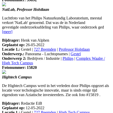
NatLab, Professor Holstlaan
Luchtfoto van het Philips Natuurkundig Laboratorium, meestal
verkort 'NatLab' genoemd. Dat was de in Nederland
gevestigde onderzoeksafdeling van Philips, waar onderzoek ged
[meer]
Bijdrager:
Henk van Alphen
Geplaatst op:
26-05-2022
Locatie 1.:
Gestel |
727 Beemden
|
Professor Holstlaan
Onderwerp.:
Panorama - Luchtopnames |
Gestel
Onderwerp 2:
Bedrijven / Industrie |
Philips
|
Complex Waalre /
High Tech Campus
Fotonummer: 15820
Hightech Campus
De Hightech Campus werd in het verleden door Philips opgezet als
locatie voor techologische innovatie, maar is sinds enige tijd
eigendom van Aziatische investeerders. Zie ook foto #15819 .
Bijdrager:
Redactie EiB
Geplaatst op:
12-05-2022
Locatie 1.:
Gestel |
727 Beemden
|
High Tech Campus