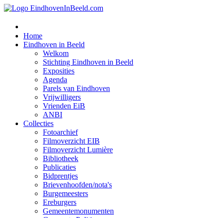
Home
Eindhoven in Beeld
Welkom
Stichting Eindhoven in Beeld
Exposities
Agenda
Parels van Eindhoven
Vrijwilligers
Vrienden EiB
ANBI
Collecties
Fotoarchief
Filmoverzicht EIB
Filmoverzicht Lumière
Bibliotheek
Publicaties
Bidprentjes
Brievenhoofden/nota's
Burgemeesters
Ereburgers
Gemeentemonumenten