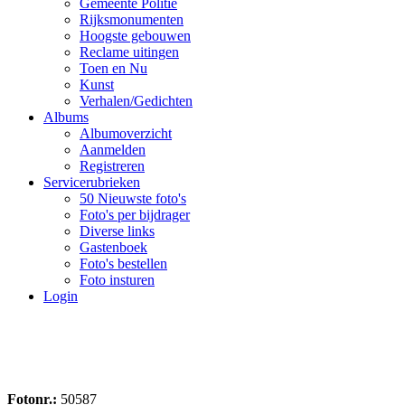
Gemeente Politie
Rijksmonumenten
Hoogste gebouwen
Reclame uitingen
Toen en Nu
Kunst
Verhalen/Gedichten
Albums
Albumoverzicht
Aanmelden
Registreren
Servicerubrieken
50 Nieuwste foto's
Foto's per bijdrager
Diverse links
Gastenboek
Foto's bestellen
Foto insturen
Login
Fotonr.:
50587