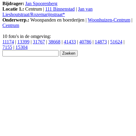
Bijdrager:
Jan Spoorenberg
Locatie 1.:
Centrum |
111 Binnenstad
|
Jan van
Lieshoutstraat/Rozemarijnstraat*
Onderwerp.:
Woonpanden en boerderijen |
Woonhuizen-Centrum
|
Centrum
10 foto's in de omgeving:
11174
|
13399
|
31767
|
38668
|
41433
|
40786
|
14873
|
51624
|
7155
|
15304