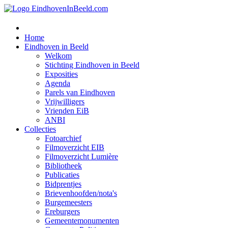
Home
Eindhoven in Beeld
Welkom
Stichting Eindhoven in Beeld
Exposities
Agenda
Parels van Eindhoven
Vrijwilligers
Vrienden EiB
ANBI
Collecties
Fotoarchief
Filmoverzicht EIB
Filmoverzicht Lumière
Bibliotheek
Publicaties
Bidprentjes
Brievenhoofden/nota's
Burgemeesters
Ereburgers
Gemeentemonumenten