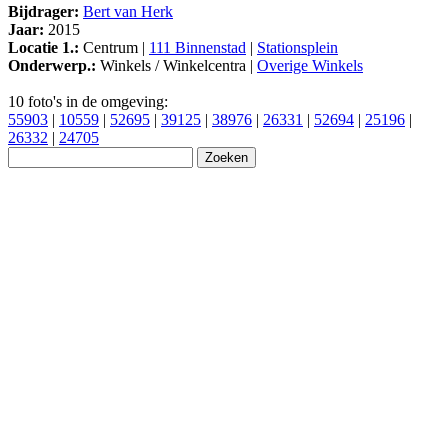
Bijdrager:
Bert van Herk
Jaar:
2015
Locatie 1.:
Centrum |
111 Binnenstad
|
Stationsplein
Onderwerp.:
Winkels / Winkelcentra |
Overige Winkels
10 foto's in de omgeving:
55903
|
10559
|
52695
|
39125
|
38976
|
26331
|
52694
|
25196
|
26332
|
24705