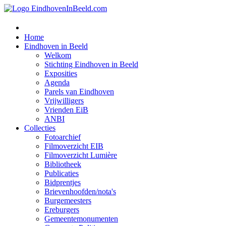
Home
Eindhoven in Beeld
Welkom
Stichting Eindhoven in Beeld
Exposities
Agenda
Parels van Eindhoven
Vrijwilligers
Vrienden EiB
ANBI
Collecties
Fotoarchief
Filmoverzicht EIB
Filmoverzicht Lumière
Bibliotheek
Publicaties
Bidprentjes
Brievenhoofden/nota's
Burgemeesters
Ereburgers
Gemeentemonumenten