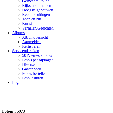
Gemeente Politie
Rijksmonumenten
Hoogste gebouwen
Reclame uitingen
Toen en Nu
Kunst
Verhalen/Gedichten
Albums
Albumoverzicht
Aanmelden
Registreren
Servicerubrieken
50 Nieuwste foto's
Foto's per bijdrager
Diverse links
Gastenboek
Foto's bestellen
Foto insturen
Login
Fotonr.:
5073