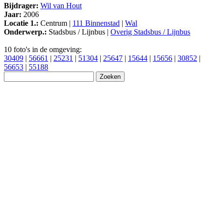
Bijdrager:
Wil van Hout
Jaar:
2006
Locatie 1.:
Centrum |
111 Binnenstad
|
Wal
Onderwerp.:
Stadsbus / Lijnbus |
Overig Stadsbus / Lijnbus
10 foto's in de omgeving:
30409
|
56661
|
25231
|
51304
|
25647
|
15644
|
15656
|
30852
|
56653
|
55188