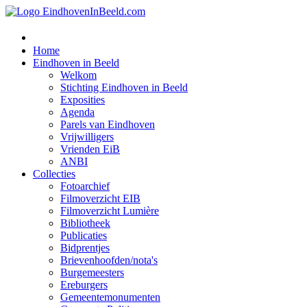
Home
Eindhoven in Beeld
Welkom
Stichting Eindhoven in Beeld
Exposities
Agenda
Parels van Eindhoven
Vrijwilligers
Vrienden EiB
ANBI
Collecties
Fotoarchief
Filmoverzicht EIB
Filmoverzicht Lumière
Bibliotheek
Publicaties
Bidprentjes
Brievenhoofden/nota's
Burgemeesters
Ereburgers
Gemeentemonumenten