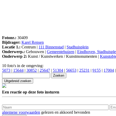
Fotonr.:
30409
Bijdrager:
Karel Rensen
Locatie 1.:
Centrum |
111 Binnenstad
|
Stadhuisplein
Onderwerp.:
Gebouwen |
Gemeentehuizen
|
Eindhoven, Stadhuisple
Onderwerp 2:
Kunst / Kunstwerken / Kunstmonumenten |
Kunstobj
10 foto's in de omgeving:
5073
|
15644
|
30852
|
25647
|
51304
|
56653
|
25231
|
9155
|
17004
Een reactie op deze foto insturen
algemene voorwaarden
gelezen en akkoord bevonden