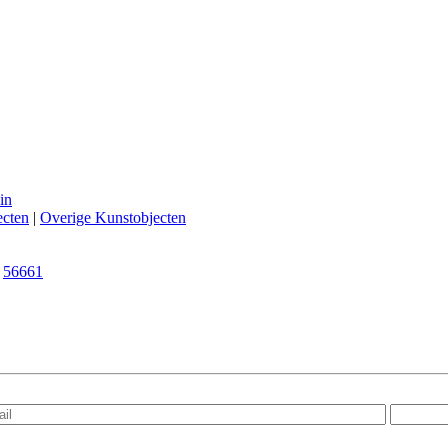
in
ecten
|
Overige Kunstobjecten
|
56661