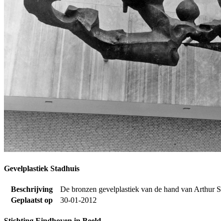
Gevelplastiek Stadhuis
Beschrijving
De bronzen gevelplastiek van de hand van Arthur S
Geplaatst op
30-01-2012
Stichting Eindhoven in Beeld