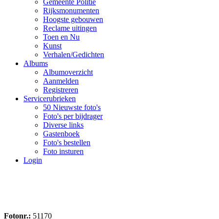
Gemeente Politie
Rijksmonumenten
Hoogste gebouwen
Reclame uitingen
Toen en Nu
Kunst
Verhalen/Gedichten
Albums
Albumoverzicht
Aanmelden
Registreren
Servicerubrieken
50 Nieuwste foto's
Foto's per bijdrager
Diverse links
Gastenboek
Foto's bestellen
Foto insturen
Login
Fotonr.:
51170