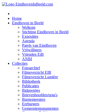
Home
Eindhoven in Beeld
Welkom
Stichting Eindhoven in Beeld
Exposities
Agenda
Parels van Eindhoven
Vrijwilligers
Vrienden EiB
ANBI
Collecties
Fotoarchief
Filmoverzicht EIB
Filmoverzicht Lumière
Bibliotheek
Publicaties
Bidprentjes
Brievenhoofden/nota's
Burgemeesters
Ereburgers
Gemeentemonumenten