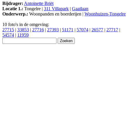
Bijdrager:
Antoinette Briët
Locatie 1.:
Tongelre |
311 Villapark
|
Gaailaan
Onderwerp.:
Woonpanden en boerderijen |
Woonhuizen-Tongelre
10 foto's in de omgeving:
27715
|
33853
|
27716
|
27393
|
51171
|
57074
|
26577
|
27717
|
54574
|
11959