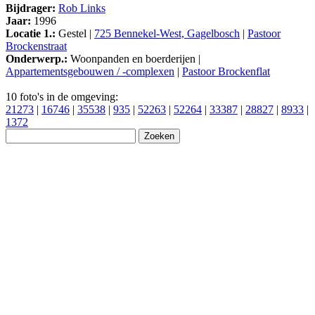
Bijdrager:
Rob Links
Jaar:
1996
Locatie 1.:
Gestel |
725 Bennekel-West, Gagelbosch
|
Pastoor
Brockenstraat
Onderwerp.:
Woonpanden en boerderijen |
Appartementsgebouwen / -complexen
|
Pastoor Brockenflat
10 foto's in de omgeving:
21273
|
16746
|
35538
|
935
|
52263
|
52264
|
33387
|
28827
|
8933
|
1372