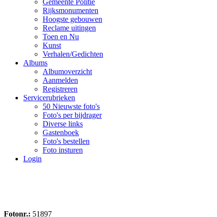
Gemeente Politie
Rijksmonumenten
Hoogste gebouwen
Reclame uitingen
Toen en Nu
Kunst
Verhalen/Gedichten
Albums
Albumoverzicht
Aanmelden
Registreren
Servicerubrieken
50 Nieuwste foto's
Foto's per bijdrager
Diverse links
Gastenboek
Foto's bestellen
Foto insturen
Login
Fotonr.:
51897