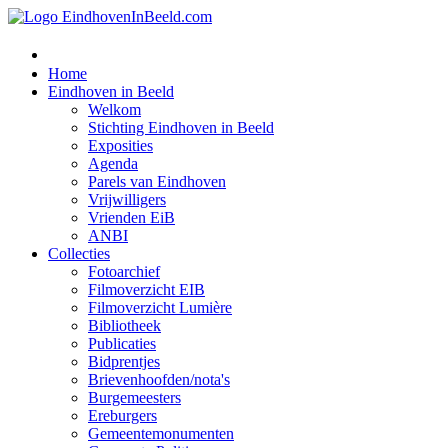
Home
Eindhoven in Beeld
Welkom
Stichting Eindhoven in Beeld
Exposities
Agenda
Parels van Eindhoven
Vrijwilligers
Vrienden EiB
ANBI
Collecties
Fotoarchief
Filmoverzicht EIB
Filmoverzicht Lumière
Bibliotheek
Publicaties
Bidprentjes
Brievenhoofden/nota's
Burgemeesters
Ereburgers
Gemeentemonumenten