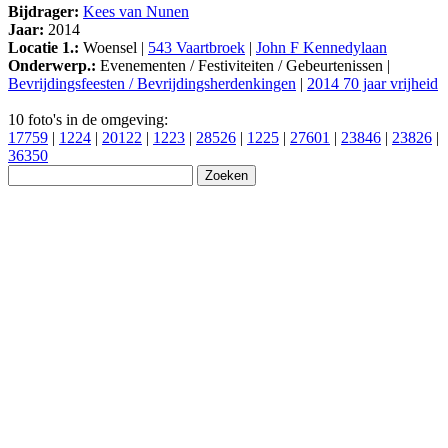
Bijdrager:
Kees van Nunen
Jaar:
2014
Locatie 1.:
Woensel |
543 Vaartbroek
|
John F Kennedylaan
Onderwerp.:
Evenementen / Festiviteiten / Gebeurtenissen |
Bevrijdingsfeesten / Bevrijdingsherdenkingen
|
2014 70 jaar vrijheid
10 foto's in de omgeving:
17759
|
1224
|
20122
|
1223
|
28526
|
1225
|
27601
|
23846
|
23826
|
36350