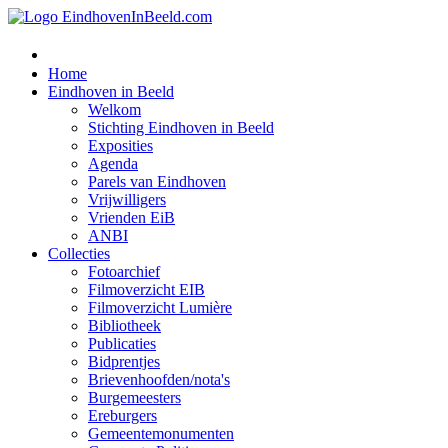
Home
Eindhoven in Beeld
Welkom
Stichting Eindhoven in Beeld
Exposities
Agenda
Parels van Eindhoven
Vrijwilligers
Vrienden EiB
ANBI
Collecties
Fotoarchief
Filmoverzicht EIB
Filmoverzicht Lumière
Bibliotheek
Publicaties
Bidprentjes
Brievenhoofden/nota's
Burgemeesters
Ereburgers
Gemeentemonumenten