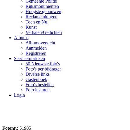
Gemeente Politie
Rijksmonumenten
Hoogste gebouwen
Reclame uitingen
Toen en Nu
Kunst
Verhalen/Gedichten
Albums
Albumoverzicht
Aanmelden
Registreren
Servicerubrieken
50 Nieuwste foto's
Foto's per bijdrager
Diverse links
Gastenboek
Foto's bestellen
Foto insturen
Login
Fotonr.:
51905