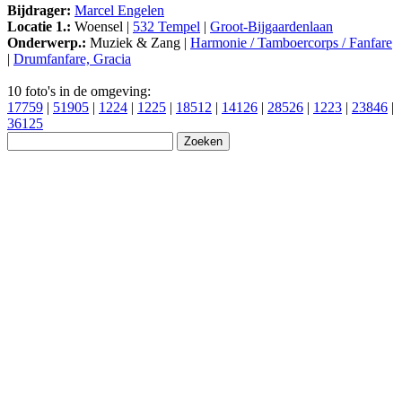
Bijdrager:
Marcel Engelen
Locatie 1.:
Woensel |
532 Tempel
|
Groot-Bijgaardenlaan
Onderwerp.:
Muziek & Zang |
Harmonie / Tamboercorps / Fanfare
|
Drumfanfare, Gracia
10 foto's in de omgeving:
17759
|
51905
|
1224
|
1225
|
18512
|
14126
|
28526
|
1223
|
23846
|
36125