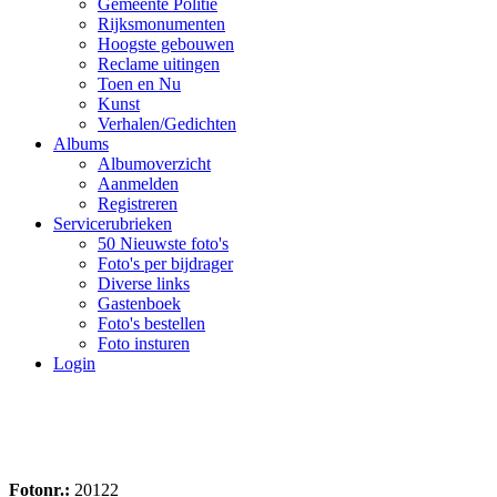
Gemeente Politie
Rijksmonumenten
Hoogste gebouwen
Reclame uitingen
Toen en Nu
Kunst
Verhalen/Gedichten
Albums
Albumoverzicht
Aanmelden
Registreren
Servicerubrieken
50 Nieuwste foto's
Foto's per bijdrager
Diverse links
Gastenboek
Foto's bestellen
Foto insturen
Login
Fotonr.:
20122