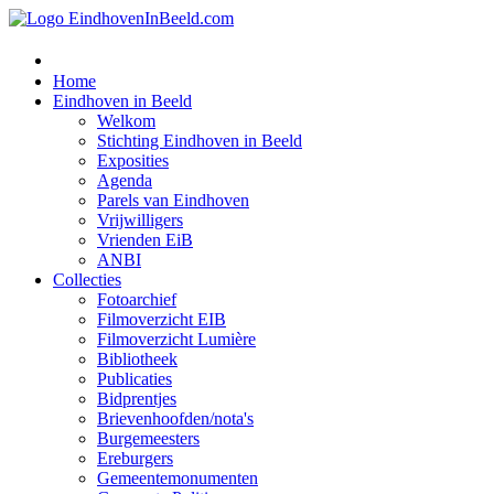
Home
Eindhoven in Beeld
Welkom
Stichting Eindhoven in Beeld
Exposities
Agenda
Parels van Eindhoven
Vrijwilligers
Vrienden EiB
ANBI
Collecties
Fotoarchief
Filmoverzicht EIB
Filmoverzicht Lumière
Bibliotheek
Publicaties
Bidprentjes
Brievenhoofden/nota's
Burgemeesters
Ereburgers
Gemeentemonumenten