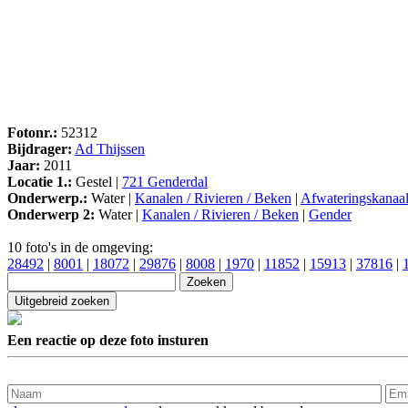
Fotonr.:
52312
Bijdrager:
Ad Thijssen
Jaar:
2011
Locatie 1.:
Gestel |
721 Genderdal
Onderwerp.:
Water |
Kanalen / Rivieren / Beken
|
Afwateringskanaa
Onderwerp 2:
Water |
Kanalen / Rivieren / Beken
|
Gender
10 foto's in de omgeving:
28492
|
8001
|
18072
|
29876
|
8008
|
1970
|
11852
|
15913
|
37816
|
Een reactie op deze foto insturen