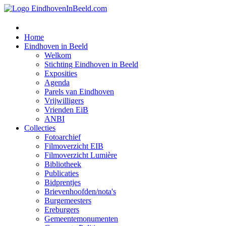
Home
Eindhoven in Beeld
Welkom
Stichting Eindhoven in Beeld
Exposities
Agenda
Parels van Eindhoven
Vrijwilligers
Vrienden EiB
ANBI
Collecties
Fotoarchief
Filmoverzicht EIB
Filmoverzicht Lumière
Bibliotheek
Publicaties
Bidprentjes
Brievenhoofden/nota's
Burgemeesters
Ereburgers
Gemeentemonumenten