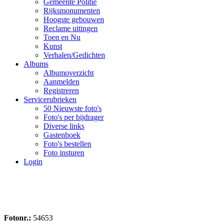
Gemeente Politie
Rijksmonumenten
Hoogste gebouwen
Reclame uitingen
Toen en Nu
Kunst
Verhalen/Gedichten
Albums
Albumoverzicht
Aanmelden
Registreren
Servicerubrieken
50 Nieuwste foto's
Foto's per bijdrager
Diverse links
Gastenboek
Foto's bestellen
Foto insturen
Login
Fotonr.:
54653