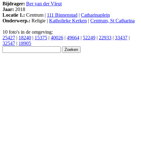
Bijdrager:
Ber van der Vleut
Jaar:
2018
Locatie 1.:
Centrum |
111 Binnenstad
|
Catharinaplein
Onderwerp.:
Religie |
Katholieke Kerken
|
Centrum, St Catharina
10 foto's in de omgeving:
25427
|
18240
|
15375
|
40026
|
49664
|
52249
|
22933
|
33437
|
32547
|
18905