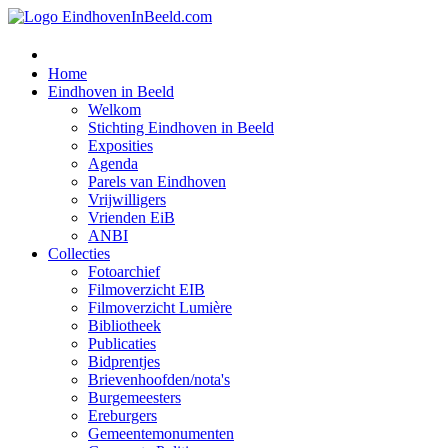
Home
Eindhoven in Beeld
Welkom
Stichting Eindhoven in Beeld
Exposities
Agenda
Parels van Eindhoven
Vrijwilligers
Vrienden EiB
ANBI
Collecties
Fotoarchief
Filmoverzicht EIB
Filmoverzicht Lumière
Bibliotheek
Publicaties
Bidprentjes
Brievenhoofden/nota's
Burgemeesters
Ereburgers
Gemeentemonumenten