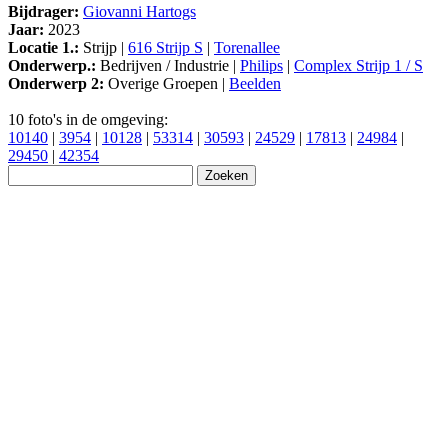
Bijdrager:
Giovanni Hartogs
Jaar:
2023
Locatie 1.:
Strijp |
616 Strijp S
|
Torenallee
Onderwerp.:
Bedrijven / Industrie |
Philips
|
Complex Strijp 1 / S
Onderwerp 2:
Overige Groepen |
Beelden
10 foto's in de omgeving:
10140
|
3954
|
10128
|
53314
|
30593
|
24529
|
17813
|
24984
|
29450
|
42354