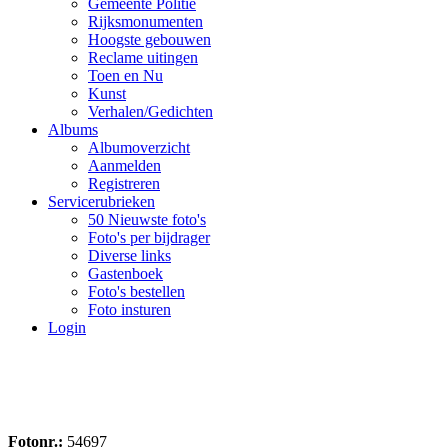
Gemeente Politie
Rijksmonumenten
Hoogste gebouwen
Reclame uitingen
Toen en Nu
Kunst
Verhalen/Gedichten
Albums
Albumoverzicht
Aanmelden
Registreren
Servicerubrieken
50 Nieuwste foto's
Foto's per bijdrager
Diverse links
Gastenboek
Foto's bestellen
Foto insturen
Login
Fotonr.:
54697