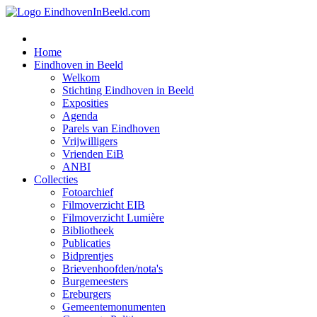
Home
Eindhoven in Beeld
Welkom
Stichting Eindhoven in Beeld
Exposities
Agenda
Parels van Eindhoven
Vrijwilligers
Vrienden EiB
ANBI
Collecties
Fotoarchief
Filmoverzicht EIB
Filmoverzicht Lumière
Bibliotheek
Publicaties
Bidprentjes
Brievenhoofden/nota's
Burgemeesters
Ereburgers
Gemeentemonumenten