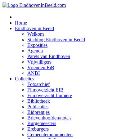
Home
Eindhoven in Beeld
Welkom
Stichting Eindhoven in Beeld
Exposities
Agenda
Parels van Eindhoven
Vrijwilligers
Vrienden EiB
ANBI
Collecties
Fotoarchief
Filmoverzicht EIB
Filmoverzicht Lumière
Bibliotheek
Publicaties
Bidprentjes
Brievenhoofden/nota's
Burgemeesters
Ereburgers
Gemeentemonumenten