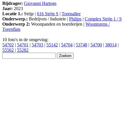
Bijdrager:
Giovanni Hartogs
Jaar:
2023
Locatie 1.:
Strijp |
616 Strijp S
|
Torenallee
Onderwerp.:
Bedrijven / Industrie |
Philips
|
Complex Strijp 1 / S
Onderwerp 2:
Woonpanden en boerderijen |
Woontorens /
Torenflats
10 foto's in de omgeving:
54702
|
54701
|
54703
|
55142
|
54704
|
53748
|
54700
|
38014
|
55562
|
55282