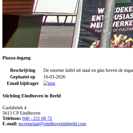
Piazza-ingang
Beschrijving
De enorme luifel uit staal en glas boven de ing
Geplaatst op
16-03-2026
Email bijdrager
Stichting Eindhoven in Beeld
Gasfabriek 4
5613 CP Eindhoven
Telefoon:
040 - 211 60 72
E-mail:
secretariaat@eindhoveninbeeld.com