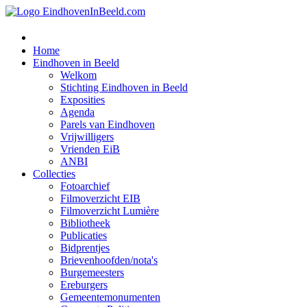
Home
Eindhoven in Beeld
Welkom
Stichting Eindhoven in Beeld
Exposities
Agenda
Parels van Eindhoven
Vrijwilligers
Vrienden EiB
ANBI
Collecties
Fotoarchief
Filmoverzicht EIB
Filmoverzicht Lumière
Bibliotheek
Publicaties
Bidprentjes
Brievenhoofden/nota's
Burgemeesters
Ereburgers
Gemeentemonumenten