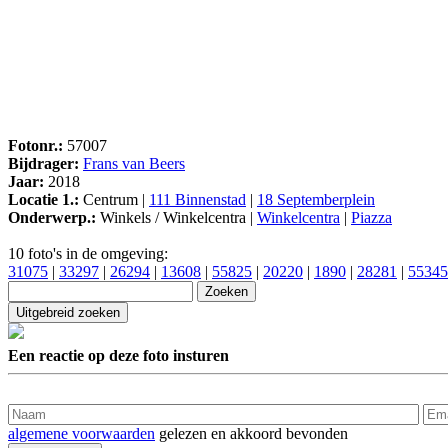
Fotonr.:
57007
Bijdrager:
Frans van Beers
Jaar:
2018
Locatie 1.:
Centrum |
111 Binnenstad
|
18 Septemberplein
Onderwerp.:
Winkels / Winkelcentra |
Winkelcentra
|
Piazza
10 foto's in de omgeving:
31075
|
33297
|
26294
|
13608
|
55825
|
20220
|
1890
|
28281
|
55345
Een reactie op deze foto insturen
algemene voorwaarden
gelezen en akkoord bevonden