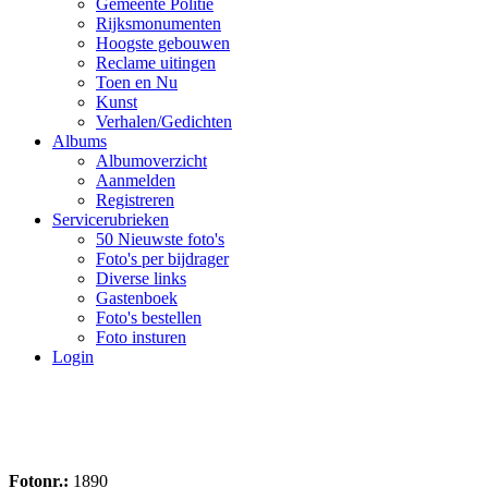
Gemeente Politie
Rijksmonumenten
Hoogste gebouwen
Reclame uitingen
Toen en Nu
Kunst
Verhalen/Gedichten
Albums
Albumoverzicht
Aanmelden
Registreren
Servicerubrieken
50 Nieuwste foto's
Foto's per bijdrager
Diverse links
Gastenboek
Foto's bestellen
Foto insturen
Login
Fotonr.:
1890