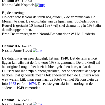
Datum:
09-11-2005
Naam:
Adri Kopmels
Bij de datering:
Op deze foto is voor de toren nog duidelijk de tramrails van De
Meijerij te zien. De exploitatie van de lijnen naar St Oedenrode en
Reusel is gestaakt 10 januari 1937 vrij snel daarna nog in 1937 zijn
de rails opgebroken.
Bron:De tramwegen van Noord-Brabant door W.J.M. Leideritz
Datum:
09-11-2005
Naam:
Anne Troost
De datering is en zeer duidelijk het jaar 1940. Dat de rails er nog
liggen kan zijn dat de foto voor 1938 is genomen. De drukkerij zal
het origineel nog in het bezit hebben gehad en hem, nadat de
Duitsers ons land zijn binnengetrokken, het onderschrift aangepast
hebben. Dat gebeurde meer. Ook andersom toen de Duitsers weer
weg waren, kijk maar eens naar de foto's van het Stationsplein de
foto
1673
en foto
1674
. De eerste gemaakt in de oorlog en de
andere in 1949 verzonden.
Datum:
13-12-2005
Naam:
Anne Troost