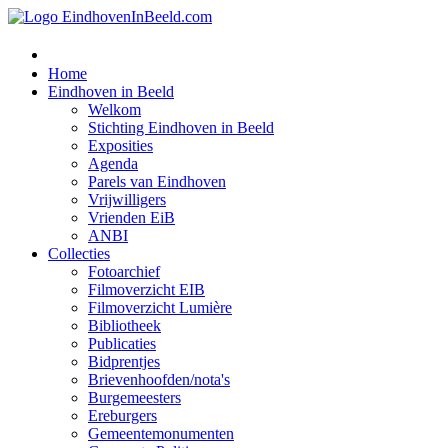
Home
Eindhoven in Beeld
Welkom
Stichting Eindhoven in Beeld
Exposities
Agenda
Parels van Eindhoven
Vrijwilligers
Vrienden EiB
ANBI
Collecties
Fotoarchief
Filmoverzicht EIB
Filmoverzicht Lumière
Bibliotheek
Publicaties
Bidprentjes
Brievenhoofden/nota's
Burgemeesters
Ereburgers
Gemeentemonumenten