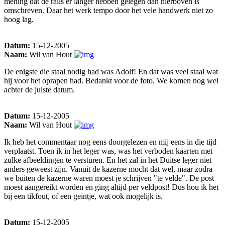
mening dat de rails er langer hebben gelegen dan hierboven is
omschreven. Daar het werk tempo door het vele handwerk niet zo
hoog lag.
Datum:
15-12-2005
Naam:
Wil van Hout
De enigste die staal nodig had was Adolf! En dat was veel staal wat
hij voor het oprapen had. Bedankt voor de foto. We komen nog wel
achter de juiste datum.
Datum:
15-12-2005
Naam:
Wil van Hout
Ik heb het commentaar nog eens doorgelezen en mij eens in die tijd
verplaatst. Toen ik in het leger was, was het verboden kaarten met
zulke afbeeldingen te versturen. En het zal in het Duitse leger niet
anders geweest zijn. Vanuit de kazerne mocht dat wel, maar zodra
we buiten de kazerne waren moest je schrijven "te velde". De post
moest aangereikt worden en ging altijd per veldpost! Dus hou ik het
bij een tikfout, of een geintje, wat ook mogelijk is.
Datum:
15-12-2005