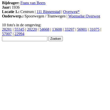
Bijdrager:
Frans van Beers
Jaar:
1936
Locatie 1.:
Centrum |
111 Binnenstad
|
Overweg*
Onderwerp.:
Spoorwegen / Tramwegen |
Woenselse Overweg
10 foto's in de omgeving:
28281
|
55345
|
20220
|
54668
|
13608
|
33297
|
56901
|
31075
|
57007
|
22994