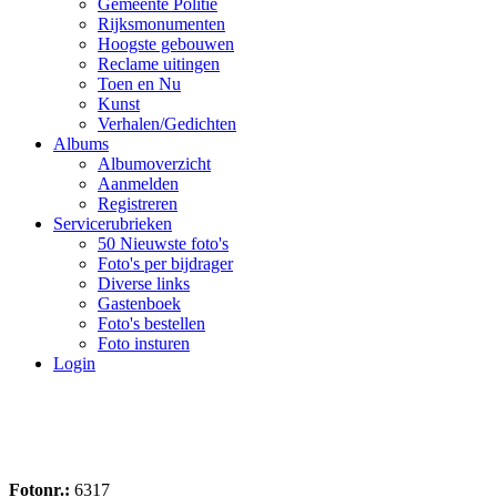
Gemeente Politie
Rijksmonumenten
Hoogste gebouwen
Reclame uitingen
Toen en Nu
Kunst
Verhalen/Gedichten
Albums
Albumoverzicht
Aanmelden
Registreren
Servicerubrieken
50 Nieuwste foto's
Foto's per bijdrager
Diverse links
Gastenboek
Foto's bestellen
Foto insturen
Login
Fotonr.:
6317