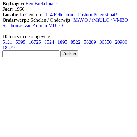
Bijdrager:
Ben Brekelmans
Jaar:
1966
Locatie 1.:
Centrum |
114 Fellenoord
|
Pastoor Petersstraat*
Onderwerp.:
Scholen / Onderwijs |
MAVO / (M)ULO / VMBO
|
St Thomas van Aquino MULO
10 foto's in de omgeving:
5121
|
5395
|
16725
|
8524
|
1895
|
8522
|
56289
|
36550
|
20900
|
18579