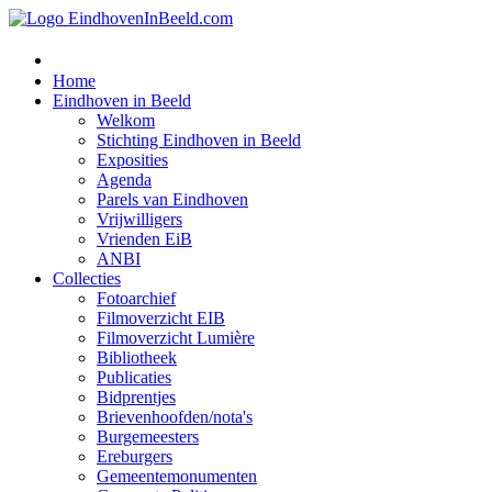
Home
Eindhoven in Beeld
Welkom
Stichting Eindhoven in Beeld
Exposities
Agenda
Parels van Eindhoven
Vrijwilligers
Vrienden EiB
ANBI
Collecties
Fotoarchief
Filmoverzicht EIB
Filmoverzicht Lumière
Bibliotheek
Publicaties
Bidprentjes
Brievenhoofden/nota's
Burgemeesters
Ereburgers
Gemeentemonumenten