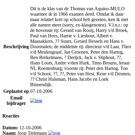
Dit is de klas van de Thomas van Aquino-MULO
waarmee ik in 1966 examen deed. Omdat ik daar
maar relatief kort op school heb gezeten, ken ik niet
alle namen meer (sorry, ex-klasgenoten). V.l.n.r.: op
de bovenste rij: Gerard van Rooij, Harry v/d Broek,
Paul van Hees, Harrie v. Lieshout, Albert v.
Maasakkers, ?? Suurs, Gerard Hessels en Hans v.
Beschrijving
Doormalen; de middelste rij: directeur v/d Laar, Theo
v/d Meulengraaf, Jan Groenen, Peter den Hartog,
Ben Brekelmans, ? Derijck, Jack v. Stiphout, ??,
Hans Loots, Andre v/den Hurk, Timo Brouns, leraar
NL Roestenburg; voorste rij: Peter den Hartog, Ton
v/d Schoot, ??, ??, Peter van Hest, Rene v/d Dennen,
?? Christ Hulsman, Hans Jacobs en Loek
Binnendijk.
Geplaatst op
07-10-2006
Email
bijdrager
Reacties
Datum:
12-10-2006
Naam:
Joop Tielemans