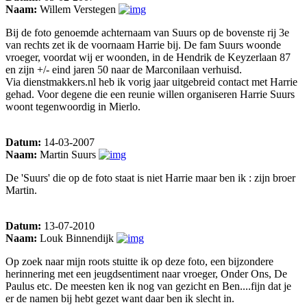
Naam:
Willem Verstegen
Bij de foto genoemde achternaam van Suurs op de bovenste rij 3e
van rechts zet ik de voornaam Harrie bij. De fam Suurs woonde
vroeger, voordat wij er woonden, in de Hendrik de Keyzerlaan 87
en zijn +/- eind jaren 50 naar de Marconilaan verhuisd.
Via dienstmakkers.nl heb ik vorig jaar uitgebreid contact met Harrie
gehad. Voor degene die een reunie willen organiseren Harrie Suurs
woont tegenwoordig in Mierlo.
Datum:
14-03-2007
Naam:
Martin Suurs
De 'Suurs' die op de foto staat is niet Harrie maar ben ik : zijn broer
Martin.
Datum:
13-07-2010
Naam:
Louk Binnendijk
Op zoek naar mijn roots stuitte ik op deze foto, een bijzondere
herinnering met een jeugdsentiment naar vroeger, Onder Ons, De
Paulus etc. De meesten ken ik nog van gezicht en Ben....fijn dat je
er de namen bij hebt gezet want daar ben ik slecht in.