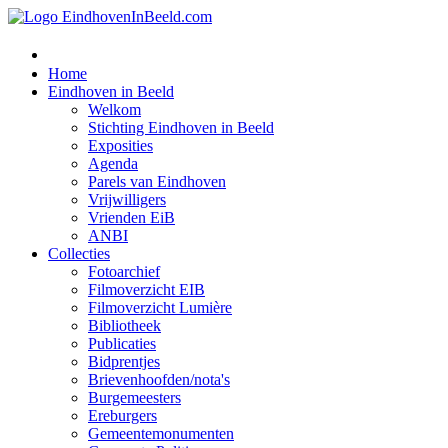
Home
Eindhoven in Beeld
Welkom
Stichting Eindhoven in Beeld
Exposities
Agenda
Parels van Eindhoven
Vrijwilligers
Vrienden EiB
ANBI
Collecties
Fotoarchief
Filmoverzicht EIB
Filmoverzicht Lumière
Bibliotheek
Publicaties
Bidprentjes
Brievenhoofden/nota's
Burgemeesters
Ereburgers
Gemeentemonumenten