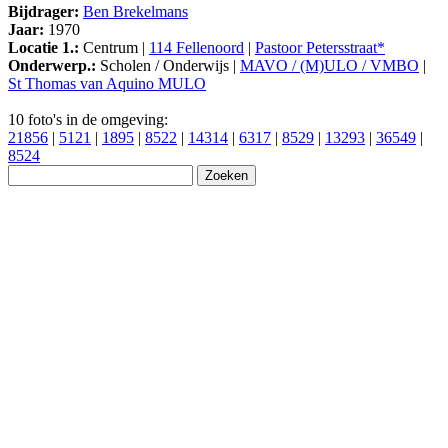
Bijdrager:
Ben Brekelmans
Jaar:
1970
Locatie 1.:
Centrum |
114 Fellenoord
|
Pastoor Petersstraat*
Onderwerp.:
Scholen / Onderwijs |
MAVO / (M)ULO / VMBO
|
St Thomas van Aquino MULO
10 foto's in de omgeving:
21856
|
5121
|
1895
|
8522
|
14314
|
6317
|
8529
|
13293
|
36549
|
8524