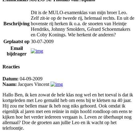
Dit is de MULO-examenklas van mijn broer Leo.
Zelf zit-ie op de tweede rij, helemaal rechts. En uit de
Beschrijving
bovenste rij herken ik o.a. de snoeten van Heintje
Hendriks, Johnny Smolders, Gérard Schoenmakers
en Coby Konings. Wie herkent de anderen?
Geplaatst op
30-07-2009
Email
bijdrager
Reacties
Datum:
04-09-2009
Naam:
Jacques Vincent
Hallo Ben, ik ken zowat de hele klas nog wel en het toeval is dat ik
kortgeleden met Leo gemaild heb om eens bij te kletsen na 40 jaar.
Hij zou me bellen maar ik heb nog niks gehoord. Ook omdat ik
eigenlijk al jaren met een reünie in mijn hoofd rondloop om eens te
kijken hoe het verder iedereen vergaan is. Leven ze überhaupt nog
allemaal? Doe de groeten aan jullie Leo en ik wacht op het
telefoontje.