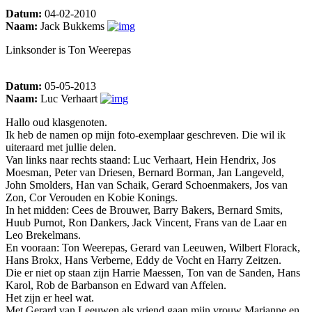
Datum:
04-02-2010
Naam:
Jack Bukkems
Linksonder is Ton Weerepas
Datum:
05-05-2013
Naam:
Luc Verhaart
Hallo oud klasgenoten.
Ik heb de namen op mijn foto-exemplaar geschreven. Die wil ik
uiteraard met jullie delen.
Van links naar rechts staand: Luc Verhaart, Hein Hendrix, Jos
Moesman, Peter van Driesen, Bernard Borman, Jan Langeveld,
John Smolders, Han van Schaik, Gerard Schoenmakers, Jos van
Zon, Cor Verouden en Kobie Konings.
In het midden: Cees de Brouwer, Barry Bakers, Bernard Smits,
Huub Purnot, Ron Dankers, Jack Vincent, Frans van de Laar en
Leo Brekelmans.
En vooraan: Ton Weerepas, Gerard van Leeuwen, Wilbert Florack,
Hans Brokx, Hans Verberne, Eddy de Vocht en Harry Zeitzen.
Die er niet op staan zijn Harrie Maessen, Ton van de Sanden, Hans
Karol, Rob de Barbanson en Edward van Affelen.
Het zijn er heel wat.
Met Gerard van Leeuwen als vriend gaan mijn vrouw Marianne en