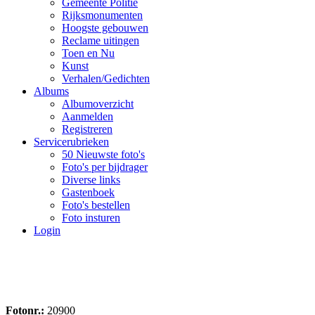
Gemeente Politie
Rijksmonumenten
Hoogste gebouwen
Reclame uitingen
Toen en Nu
Kunst
Verhalen/Gedichten
Albums
Albumoverzicht
Aanmelden
Registreren
Servicerubrieken
50 Nieuwste foto's
Foto's per bijdrager
Diverse links
Gastenboek
Foto's bestellen
Foto insturen
Login
Fotonr.:
20900