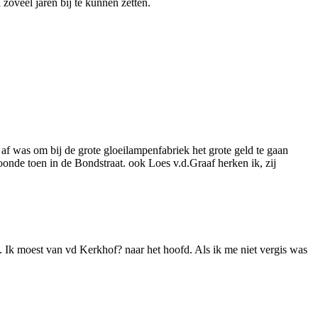
zoveel jaren bij te kunnen zetten.
l af was om bij de grote gloeilampenfabriek het grote geld te gaan
 woonde toen in de Bondstraat. ook Loes v.d.Graaf herken ik, zij
en. Ik moest van vd Kerkhof? naar het hoofd. Als ik me niet vergis was