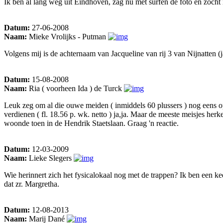
Ik ben al lang weg uit Eindhoven, zag nu met surfen de foto en zocht 
Datum:
27-06-2008
Naam:
Mieke Vrolijks - Putman
Volgens mij is de achternaam van Jacqueline van rij 3 van Nijnatten (ja
Datum:
15-08-2008
Naam:
Ria ( voorheen Ida ) de Turck
Leuk zeg om al die ouwe meiden ( inmiddels 60 plussers ) nog eens op 'n
verdienen ( fl. 18.56 p. wk. netto ) ja,ja. Maar de meeste meisjes herk
woonde toen in de Hendrik Staetslaan. Graag 'n reactie.
Datum:
12-03-2009
Naam:
Lieke Slegers
Wie herinnert zich het fysicalokaal nog met de trappen? Ik ben een kee
dat zr. Margretha.
Datum:
12-08-2013
Naam:
Marij Dané