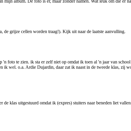
in mijn album. De foto is er, maar zonder namen. Wat leuk om die er na 
, de grijze cellen worden traag!). Kijk uit naar de laatste aanvulling.
 foto te zien. ik sta er zelf niet op omdat ik toen al 'n jaar van schoo
en ik wel. o.a. Ardie Dujardin, daar zat ik naast in de tweede klas, zij
r de klas uitgestuurd omdat ik (expres) stuiters naar beneden liet vall