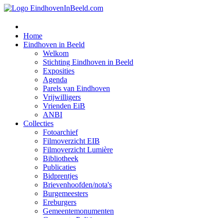
Home
Eindhoven in Beeld
Welkom
Stichting Eindhoven in Beeld
Exposities
Agenda
Parels van Eindhoven
Vrijwilligers
Vrienden EiB
ANBI
Collecties
Fotoarchief
Filmoverzicht EIB
Filmoverzicht Lumière
Bibliotheek
Publicaties
Bidprentjes
Brievenhoofden/nota's
Burgemeesters
Ereburgers
Gemeentemonumenten