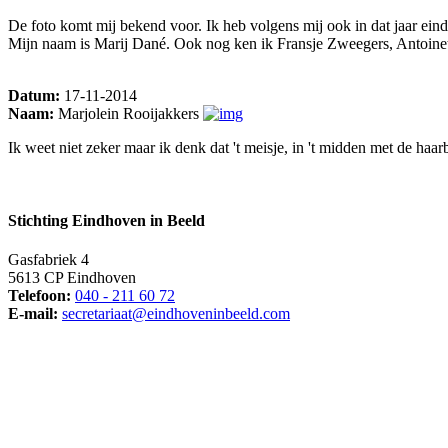
De foto komt mij bekend voor. Ik heb volgens mij ook in dat jaar ei
Mijn naam is Marij Dané. Ook nog ken ik Fransje Zweegers, Antoin
Datum:
17-11-2014
Naam:
Marjolein Rooijakkers
Ik weet niet zeker maar ik denk dat 't meisje, in 't midden met de haa
Stichting Eindhoven in Beeld
Gasfabriek 4
5613 CP Eindhoven
Telefoon:
040 - 211 60 72
E-mail:
secretariaat@eindhoveninbeeld.com