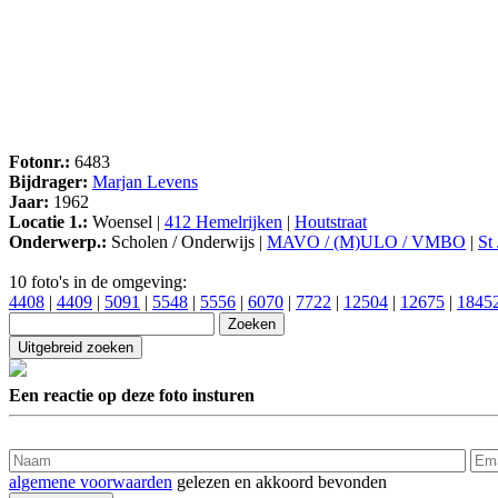
Fotonr.:
6483
Bijdrager:
Marjan Levens
Jaar:
1962
Locatie 1.:
Woensel |
412 Hemelrijken
|
Houtstraat
Onderwerp.:
Scholen / Onderwijs |
MAVO / (M)ULO / VMBO
|
St
10 foto's in de omgeving:
4408
|
4409
|
5091
|
5548
|
5556
|
6070
|
7722
|
12504
|
12675
|
1845
Een reactie op deze foto insturen
algemene voorwaarden
gelezen en akkoord bevonden