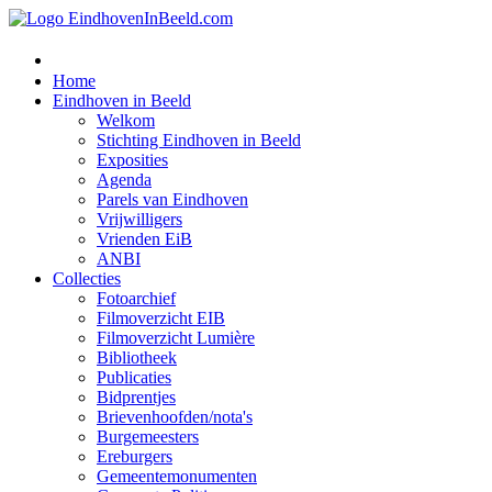
Home
Eindhoven in Beeld
Welkom
Stichting Eindhoven in Beeld
Exposities
Agenda
Parels van Eindhoven
Vrijwilligers
Vrienden EiB
ANBI
Collecties
Fotoarchief
Filmoverzicht EIB
Filmoverzicht Lumière
Bibliotheek
Publicaties
Bidprentjes
Brievenhoofden/nota's
Burgemeesters
Ereburgers
Gemeentemonumenten