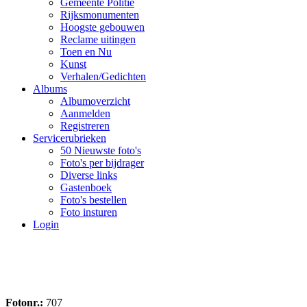
Gemeente Politie
Rijksmonumenten
Hoogste gebouwen
Reclame uitingen
Toen en Nu
Kunst
Verhalen/Gedichten
Albums
Albumoverzicht
Aanmelden
Registreren
Servicerubrieken
50 Nieuwste foto's
Foto's per bijdrager
Diverse links
Gastenboek
Foto's bestellen
Foto insturen
Login
Fotonr.:
707