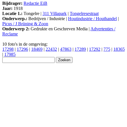
Bijdrager:
Redactie EiB
Jaar:
1918
Locatie 1.:
Tongelre |
311 Villapark
|
Tongelresestraat
Onderwerp.:
Bedrijven / Industrie |
Houtindustrie / Houthandel
|
Picus / J Brüning & Zoon
Onderwerp 2:
Gedrukte en Geschreven Media |
Advertenties /
Reclame
10 foto's in de omgeving:
17298
|
17296
|
18469
|
22432
|
47863
|
17289
|
17292
|
775
|
18365
|
17985