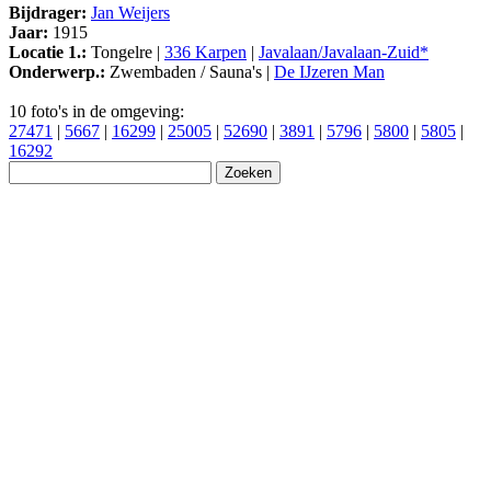
Bijdrager:
Jan Weijers
Jaar:
1915
Locatie 1.:
Tongelre |
336 Karpen
|
Javalaan/Javalaan-Zuid*
Onderwerp.:
Zwembaden / Sauna's |
De IJzeren Man
10 foto's in de omgeving:
27471
|
5667
|
16299
|
25005
|
52690
|
3891
|
5796
|
5800
|
5805
|
16292