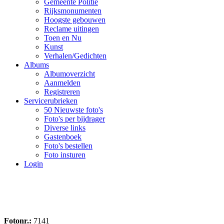
Gemeente Politie
Rijksmonumenten
Hoogste gebouwen
Reclame uitingen
Toen en Nu
Kunst
Verhalen/Gedichten
Albums
Albumoverzicht
Aanmelden
Registreren
Servicerubrieken
50 Nieuwste foto's
Foto's per bijdrager
Diverse links
Gastenboek
Foto's bestellen
Foto insturen
Login
Fotonr.:
7141