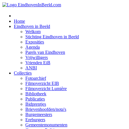
Home
Eindhoven in Beeld
Welkom
Stichting Eindhoven in Beeld
Exposities
Agenda
Parels van Eindhoven
Vrijwilligers
Vrienden EiB
ANBI
Collecties
Fotoarchief
Filmoverzicht EIB
Filmoverzicht Lumière
Bibliotheek
Publicaties
Bidprentjes
Brievenhoofden/nota's
Burgemeesters
Ereburgers
Gemeentemonumenten