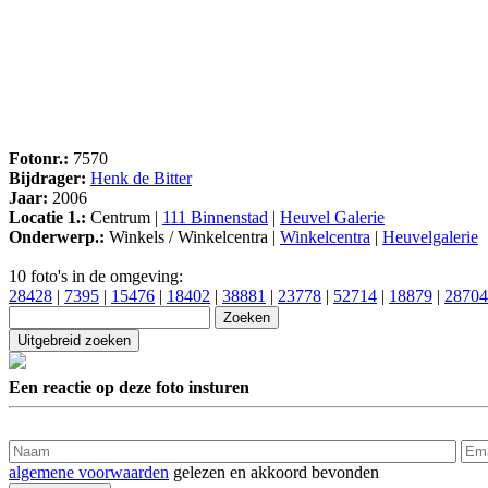
Fotonr.:
7570
Bijdrager:
Henk de Bitter
Jaar:
2006
Locatie 1.:
Centrum |
111 Binnenstad
|
Heuvel Galerie
Onderwerp.:
Winkels / Winkelcentra |
Winkelcentra
|
Heuvelgalerie
10 foto's in de omgeving:
28428
|
7395
|
15476
|
18402
|
38881
|
23778
|
52714
|
18879
|
28704
Een reactie op deze foto insturen
algemene voorwaarden
gelezen en akkoord bevonden