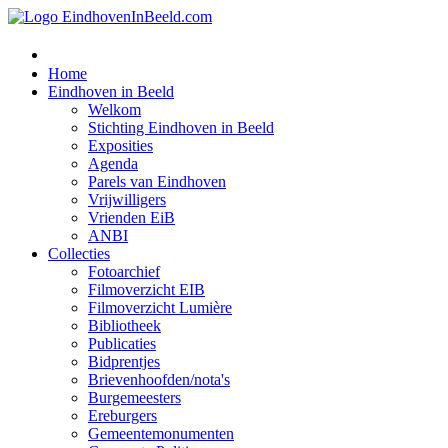
Home
Eindhoven in Beeld
Welkom
Stichting Eindhoven in Beeld
Exposities
Agenda
Parels van Eindhoven
Vrijwilligers
Vrienden EiB
ANBI
Collecties
Fotoarchief
Filmoverzicht EIB
Filmoverzicht Lumière
Bibliotheek
Publicaties
Bidprentjes
Brievenhoofden/nota's
Burgemeesters
Ereburgers
Gemeentemonumenten