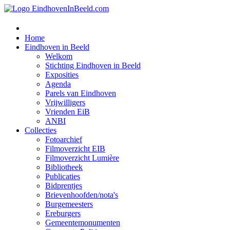
Home
Eindhoven in Beeld
Welkom
Stichting Eindhoven in Beeld
Exposities
Agenda
Parels van Eindhoven
Vrijwilligers
Vrienden EiB
ANBI
Collecties
Fotoarchief
Filmoverzicht EIB
Filmoverzicht Lumière
Bibliotheek
Publicaties
Bidprentjes
Brievenhoofden/nota's
Burgemeesters
Ereburgers
Gemeentemonumenten