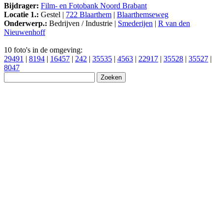
Bijdrager:
Film- en Fotobank Noord Brabant
Locatie 1.:
Gestel |
722 Blaarthem
|
Blaarthemseweg
Onderwerp.:
Bedrijven / Industrie |
Smederijen
|
R van den
Nieuwenhoff
10 foto's in de omgeving:
29491
|
8194
|
16457
|
242
|
35535
|
4563
|
22917
|
35528
|
35527
|
8047