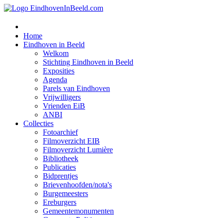
Home
Eindhoven in Beeld
Welkom
Stichting Eindhoven in Beeld
Exposities
Agenda
Parels van Eindhoven
Vrijwilligers
Vrienden EiB
ANBI
Collecties
Fotoarchief
Filmoverzicht EIB
Filmoverzicht Lumière
Bibliotheek
Publicaties
Bidprentjes
Brievenhoofden/nota's
Burgemeesters
Ereburgers
Gemeentemonumenten