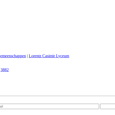
ngemeenschappen
|
Lorentz Casimir Lyceum
|
3882