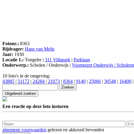
Fotonr.:
8363
Bijdrager:
Hans van Melis
Jaar:
1930
Locatie 1.:
Tongelre |
311 Villapark
|
Parklaan
Onderwerp.:
Scholen / Onderwijs |
Voortgezet Onderwijs / Schole
10 foto's in de omgeving:
43885
|
51172
|
24284
|
21073
|
8364
|
9140
|
25066
|
30548
|
16400
Een reactie op deze foto insturen
algemene voorwaarden
gelezen en akkoord bevonden