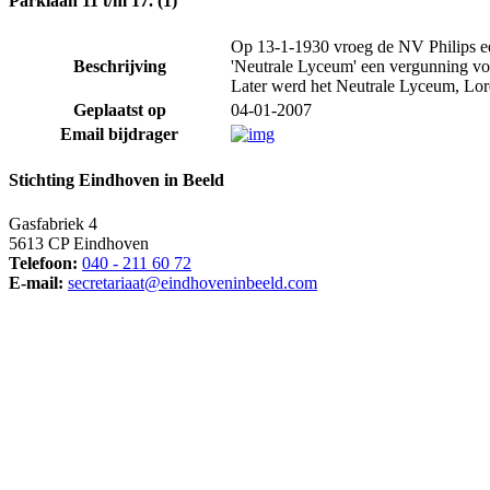
Parklaan 11 t/m 17. (1)
Op 13-1-1930 vroeg de NV Philips e
Beschrijving
'Neutrale Lyceum' een vergunning vo
Later werd het Neutrale Lyceum, Lo
Geplaatst op
04-01-2007
Email bijdrager
Stichting Eindhoven in Beeld
Gasfabriek 4
5613 CP Eindhoven
Telefoon:
040 - 211 60 72
E-mail:
secretariaat@eindhoveninbeeld.com