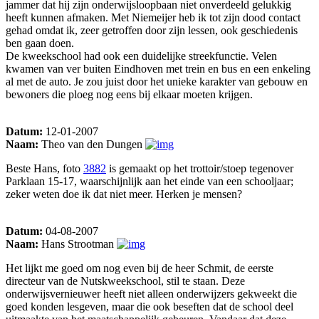
jammer dat hij zijn onderwijsloopbaan niet onverdeeld gelukkig
heeft kunnen afmaken. Met Niemeijer heb ik tot zijn dood contact
gehad omdat ik, zeer getroffen door zijn lessen, ook geschiedenis
ben gaan doen.
De kweekschool had ook een duidelijke streekfunctie. Velen
kwamen van ver buiten Eindhoven met trein en bus en een enkeling
al met de auto. Je zou juist door het unieke karakter van gebouw en
bewoners die ploeg nog eens bij elkaar moeten krijgen.
Datum:
12-01-2007
Naam:
Theo van den Dungen
Beste Hans, foto
3882
is gemaakt op het trottoir/stoep tegenover
Parklaan 15-17, waarschijnlijk aan het einde van een schooljaar;
zeker weten doe ik dat niet meer. Herken je mensen?
Datum:
04-08-2007
Naam:
Hans Strootman
Het lijkt me goed om nog even bij de heer Schmit, de eerste
directeur van de Nutskweekschool, stil te staan. Deze
onderwijsvernieuwer heeft niet alleen onderwijzers gekweekt die
goed konden lesgeven, maar die ook beseften dat de school deel