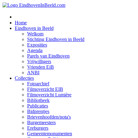
Home
Eindhoven in Beeld
Welkom
Stichting Eindhoven in Beeld
Exposities
Agenda
Parels van Eindhoven
Vrijwilligers
Vrienden EiB
ANBI
Collecties
Fotoarchief
Filmoverzicht EIB
Filmoverzicht Lumière
Bibliotheek
Publicaties
Bidprentjes
Brievenhoofden/nota's
Burgemeesters
Ereburgers
Gemeentemonumenten