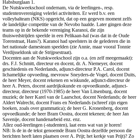
Habsburglaan 1.
De Nutskweekschool ondernam, via de leerlingen-, resp.
studentenvereniging velerlei activiteiten. Er werd b.v. een
volleybalteam (NKS) opgericht, dat op een gegeven moment zelfs
de landelijke competitie van de Nevobo haalde. Later gingen deze
teams op in de bekende vereniging Karanoi, die zijn
thuiswedstrijden speelde in een Pelikaan-hal (was dat in de Oude
Torenstraat, Hans?). Karanoi had speelsters in de gelederen die in
het nationale damesteam speelden (zie Annie, maar vooral Tonnie
Verdijsseldonk uit de Strijpsestraat).
Docenten aan de Nutskweekschool zijn o.a. (en zelf meegemaakt):
drs. F.J. Schmitt, directeur en docent, dr. A. Niemeyer, docent
geschiedenis en Nederlands, adjunct-directeur P.A. Carol, docent
lichamelijke opvoeding, mevrouw Sneyders-de Vogel, docent Duits,
de heer Meyer, docent rekenen en wiskunde, adjunct-directeur de
heer A. Peters, docent aardrijkskunde en opvoedkunde, adjunct-
directeur, directeur (1970-1985) de heer Van Litsenburg, docent
muziek; de heer Karel van de Laarschot, docent Nederlands; de heer
Aldert Walrecht, docent Frans en Nederlands (schreef zijn eigen
boeken, zoals over grammatica); de heer G. Kronenberg, docent
opvoedkunde; de heer Bram Oostra, docent tekenen; de heer Jan
Savenije, docent handenarbeid enz. enz.
Allez oud-leerlingen (-studenten), laat eens wat van je horen!
NB: Is de in de tekst genoemde Bram Oostra dezelfde persoon die
berichten heeft laten plaatsen over A. Prijt; het kerkje van Prijt)? Zo