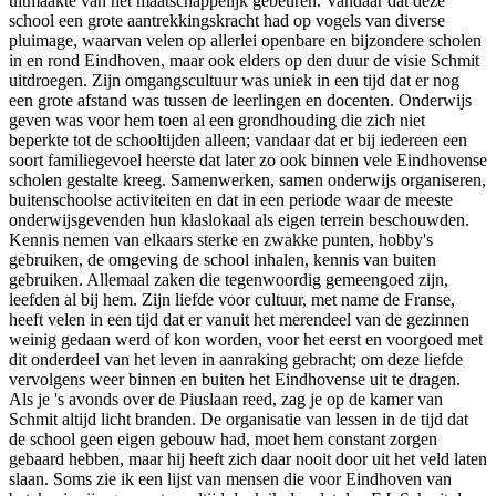
uitmaakte van het maatschappelijk gebeuren. Vandaar dat deze
school een grote aantrekkingskracht had op vogels van diverse
pluimage, waarvan velen op allerlei openbare en bijzondere scholen
in en rond Eindhoven, maar ook elders op den duur de visie Schmit
uitdroegen. Zijn omgangscultuur was uniek in een tijd dat er nog
een grote afstand was tussen de leerlingen en docenten. Onderwijs
geven was voor hem toen al een grondhouding die zich niet
beperkte tot de schooltijden alleen; vandaar dat er bij iedereen een
soort familiegevoel heerste dat later zo ook binnen vele Eindhovense
scholen gestalte kreeg. Samenwerken, samen onderwijs organiseren,
buitenschoolse activiteiten en dat in een periode waar de meeste
onderwijsgevenden hun klaslokaal als eigen terrein beschouwden.
Kennis nemen van elkaars sterke en zwakke punten, hobby's
gebruiken, de omgeving de school inhalen, kennis van buiten
gebruiken. Allemaal zaken die tegenwoordig gemeengoed zijn,
leefden al bij hem. Zijn liefde voor cultuur, met name de Franse,
heeft velen in een tijd dat er vanuit het merendeel van de gezinnen
weinig gedaan werd of kon worden, voor het eerst en voorgoed met
dit onderdeel van het leven in aanraking gebracht; om deze liefde
vervolgens weer binnen en buiten het Eindhovense uit te dragen.
Als je 's avonds over de Piuslaan reed, zag je op de kamer van
Schmit altijd licht branden. De organisatie van lessen in de tijd dat
de school geen eigen gebouw had, moet hem constant zorgen
gebaard hebben, maar hij heeft zich daar nooit door uit het veld laten
slaan. Soms zie ik een lijst van mensen die voor Eindhoven van