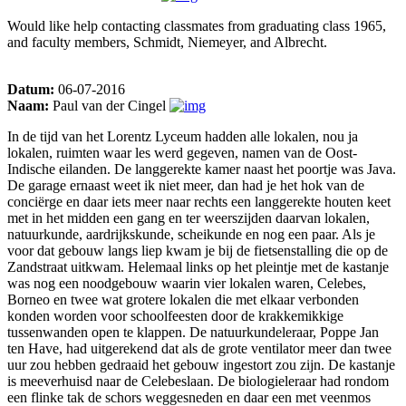
Would like help contacting classmates from graduating class 1965,
and faculty members, Schmidt, Niemeyer, and Albrecht.
Datum:
06-07-2016
Naam:
Paul van der Cingel
In de tijd van het Lorentz Lyceum hadden alle lokalen, nou ja
lokalen, ruimten waar les werd gegeven, namen van de Oost-
Indische eilanden. De langgerekte kamer naast het poortje was Java.
De garage ernaast weet ik niet meer, dan had je het hok van de
conciërge en daar iets meer naar rechts een langgerekte houten keet
met in het midden een gang en ter weerszijden daarvan lokalen,
natuurkunde, aardrijkskunde, scheikunde en nog een paar. Als je
voor dat gebouw langs liep kwam je bij de fietsenstalling die op de
Zandstraat uitkwam. Helemaal links op het pleintje met de kastanje
was nog een noodgebouw waarin vier lokalen waren, Celebes,
Borneo en twee wat grotere lokalen die met elkaar verbonden
konden worden voor schoolfeesten door de krakkemikkige
tussenwanden open te klappen. De natuurkundeleraar, Poppe Jan
ten Have, had uitgerekend dat als de grote ventilator meer dan twee
uur zou hebben gedraaid het gebouw ingestort zou zijn. De kastanje
is meeverhuisd naar de Celebeslaan. De biologieleraar had rondom
een flinke tak de schors weggesneden en daar een met veenmos