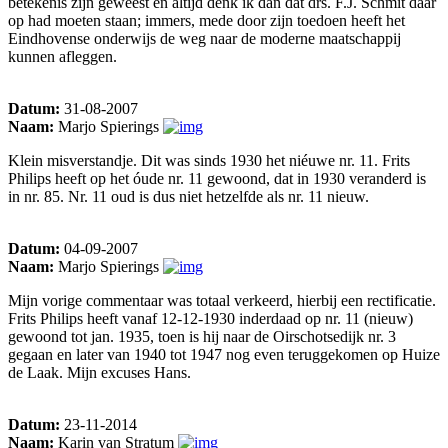
betekenis zijn geweest en altijd denk ik dan dat drs. F.J. Schmit daar
op had moeten staan; immers, mede door zijn toedoen heeft het
Eindhovense onderwijs de weg naar de moderne maatschappij
kunnen afleggen.
Datum:
31-08-2007
Naam:
Marjo Spierings
Klein misverstandje. Dit was sinds 1930 het niéuwe nr. 11. Frits
Philips heeft op het óude nr. 11 gewoond, dat in 1930 veranderd is
in nr. 85. Nr. 11 oud is dus niet hetzelfde als nr. 11 nieuw.
Datum:
04-09-2007
Naam:
Marjo Spierings
Mijn vorige commentaar was totaal verkeerd, hierbij een rectificatie.
Frits Philips heeft vanaf 12-12-1930 inderdaad op nr. 11 (nieuw)
gewoond tot jan. 1935, toen is hij naar de Oirschotsedijk nr. 3
gegaan en later van 1940 tot 1947 nog even teruggekomen op Huize
de Laak. Mijn excuses Hans.
Datum:
23-11-2014
Naam:
Karin van Stratum