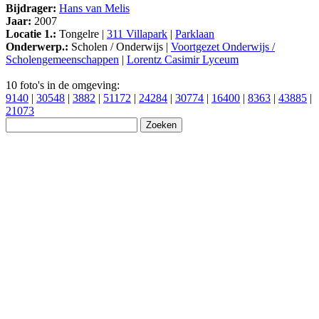
Bijdrager:
Hans van Melis
Jaar:
2007
Locatie 1.:
Tongelre |
311 Villapark
|
Parklaan
Onderwerp.:
Scholen / Onderwijs |
Voortgezet Onderwijs /
Scholengemeenschappen
|
Lorentz Casimir Lyceum
10 foto's in de omgeving:
9140
|
30548
|
3882
|
51172
|
24284
|
30774
|
16400
|
8363
|
43885
|
21073