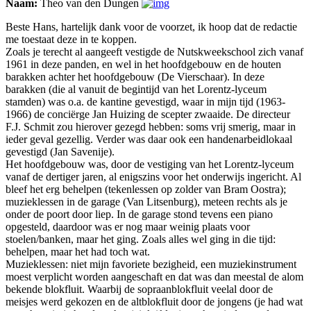
Naam:
Theo van den Dungen
Beste Hans, hartelijk dank voor de voorzet, ik hoop dat de redactie
me toestaat deze in te koppen.
Zoals je terecht al aangeeft vestigde de Nutskweekschool zich vanaf
1961 in deze panden, en wel in het hoofdgebouw en de houten
barakken achter het hoofdgebouw (De Vierschaar). In deze
barakken (die al vanuit de begintijd van het Lorentz-lyceum
stamden) was o.a. de kantine gevestigd, waar in mijn tijd (1963-
1966) de conciërge Jan Huizing de scepter zwaaide. De directeur
F.J. Schmit zou hierover gezegd hebben: soms vrij smerig, maar in
ieder geval gezellig. Verder was daar ook een handenarbeidlokaal
gevestigd (Jan Savenije).
Het hoofdgebouw was, door de vestiging van het Lorentz-lyceum
vanaf de dertiger jaren, al enigszins voor het onderwijs ingericht. Al
bleef het erg behelpen (tekenlessen op zolder van Bram Oostra);
muzieklessen in de garage (Van Litsenburg), meteen rechts als je
onder de poort door liep. In de garage stond tevens een piano
opgesteld, daardoor was er nog maar weinig plaats voor
stoelen/banken, maar het ging. Zoals alles wel ging in die tijd:
behelpen, maar het had toch wat.
Muzieklessen: niet mijn favoriete bezigheid, een muziekinstrument
moest verplicht worden aangeschaft en dat was dan meestal de alom
bekende blokfluit. Waarbij de sopraanblokfluit veelal door de
meisjes werd gekozen en de altblokfluit door de jongens (je had wat