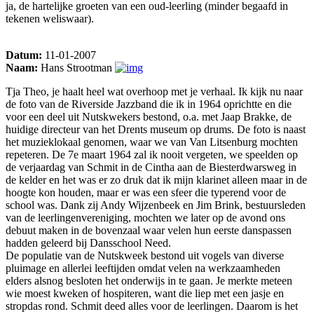
ja, de hartelijke groeten van een oud-leerling (minder begaafd in
tekenen weliswaar).
Datum:
11-01-2007
Naam:
Hans Strootman
Tja Theo, je haalt heel wat overhoop met je verhaal. Ik kijk nu naar
de foto van de Riverside Jazzband die ik in 1964 oprichtte en die
voor een deel uit Nutskwekers bestond, o.a. met Jaap Brakke, de
huidige directeur van het Drents museum op drums. De foto is naast
het muzieklokaal genomen, waar we van Van Litsenburg mochten
repeteren. De 7e maart 1964 zal ik nooit vergeten, we speelden op
de verjaardag van Schmit in de Cintha aan de Biesterdwarsweg in
de kelder en het was er zo druk dat ik mijn klarinet alleen maar in de
hoogte kon houden, maar er was een sfeer die typerend voor de
school was. Dank zij Andy Wijzenbeek en Jim Brink, bestuursleden
van de leerlingenvereniging, mochten we later op de avond ons
debuut maken in de bovenzaal waar velen hun eerste danspassen
hadden geleerd bij Dansschool Need.
De populatie van de Nutskweek bestond uit vogels van diverse
pluimage en allerlei leeftijden omdat velen na werkzaamheden
elders alsnog besloten het onderwijs in te gaan. Je merkte meteen
wie moest kweken of hospiteren, want die liep met een jasje en
stropdas rond. Schmit deed alles voor de leerlingen. Daarom is het