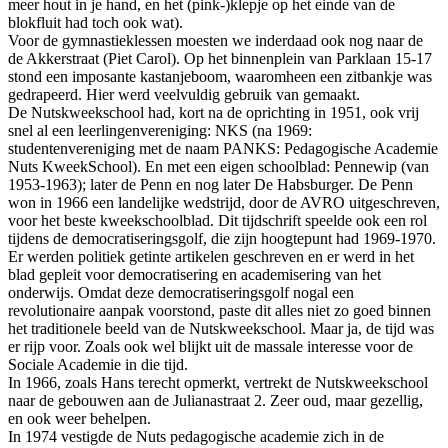
meer hout in je hand, en het (pink-)klepje op het einde van de
blokfluit had toch ook wat).
Voor de gymnastieklessen moesten we inderdaad ook nog naar de
de Akkerstraat (Piet Carol). Op het binnenplein van Parklaan 15-17
stond een imposante kastanjeboom, waaromheen een zitbankje was
gedrapeerd. Hier werd veelvuldig gebruik van gemaakt.
De Nutskweekschool had, kort na de oprichting in 1951, ook vrij
snel al een leerlingenvereniging: NKS (na 1969:
studentenvereniging met de naam PANKS: Pedagogische Academie
Nuts KweekSchool). En met een eigen schoolblad: Pennewip (van
1953-1963); later de Penn en nog later De Habsburger. De Penn
won in 1966 een landelijke wedstrijd, door de AVRO uitgeschreven,
voor het beste kweekschoolblad. Dit tijdschrift speelde ook een rol
tijdens de democratiseringsgolf, die zijn hoogtepunt had 1969-1970.
Er werden politiek getinte artikelen geschreven en er werd in het
blad gepleit voor democratisering en academisering van het
onderwijs. Omdat deze democratiseringsgolf nogal een
revolutionaire aanpak voorstond, paste dit alles niet zo goed binnen
het traditionele beeld van de Nutskweekschool. Maar ja, de tijd was
er rijp voor. Zoals ook wel blijkt uit de massale interesse voor de
Sociale Academie in die tijd.
In 1966, zoals Hans terecht opmerkt, vertrekt de Nutskweekschool
naar de gebouwen aan de Julianastraat 2. Zeer oud, maar gezellig,
en ook weer behelpen.
In 1974 vestigde de Nuts pedagogische academie zich in de