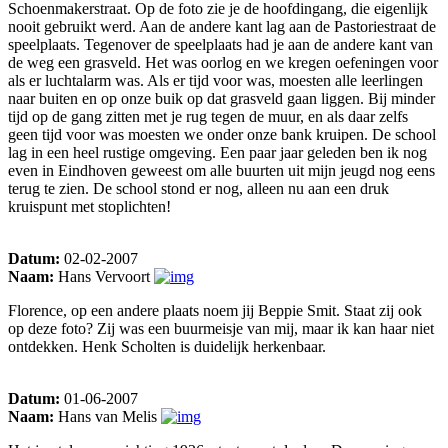
Schoenmakerstraat. Op de foto zie je de hoofdingang, die eigenlijk
nooit gebruikt werd. Aan de andere kant lag aan de Pastoriestraat de
speelplaats. Tegenover de speelplaats had je aan de andere kant van
de weg een grasveld. Het was oorlog en we kregen oefeningen voor
als er luchtalarm was. Als er tijd voor was, moesten alle leerlingen
naar buiten en op onze buik op dat grasveld gaan liggen. Bij minder
tijd op de gang zitten met je rug tegen de muur, en als daar zelfs
geen tijd voor was moesten we onder onze bank kruipen. De school
lag in een heel rustige omgeving. Een paar jaar geleden ben ik nog
even in Eindhoven geweest om alle buurten uit mijn jeugd nog eens
terug te zien. De school stond er nog, alleen nu aan een druk
kruispunt met stoplichten!
Datum:
02-02-2007
Naam:
Hans Vervoort
Florence, op een andere plaats noem jij Beppie Smit. Staat zij ook
op deze foto? Zij was een buurmeisje van mij, maar ik kan haar niet
ontdekken. Henk Scholten is duidelijk herkenbaar.
Datum:
01-06-2007
Naam:
Hans van Melis