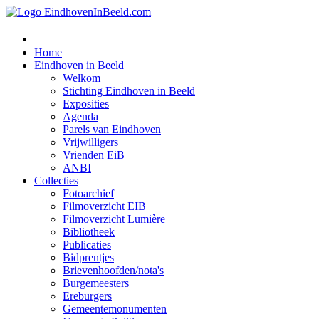
Home
Eindhoven in Beeld
Welkom
Stichting Eindhoven in Beeld
Exposities
Agenda
Parels van Eindhoven
Vrijwilligers
Vrienden EiB
ANBI
Collecties
Fotoarchief
Filmoverzicht EIB
Filmoverzicht Lumière
Bibliotheek
Publicaties
Bidprentjes
Brievenhoofden/nota's
Burgemeesters
Ereburgers
Gemeentemonumenten