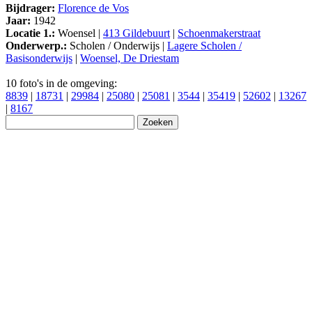
Bijdrager:
Florence de Vos
Jaar:
1942
Locatie 1.:
Woensel |
413 Gildebuurt
|
Schoenmakerstraat
Onderwerp.:
Scholen / Onderwijs |
Lagere Scholen /
Basisonderwijs
|
Woensel, De Driestam
10 foto's in de omgeving:
8839
|
18731
|
29984
|
25080
|
25081
|
3544
|
35419
|
52602
|
13267
|
8167