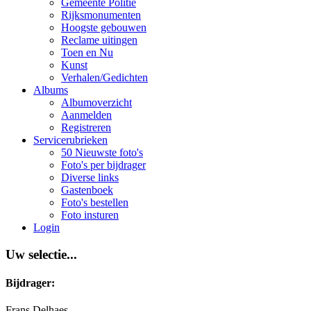
Gemeente Politie
Rijksmonumenten
Hoogste gebouwen
Reclame uitingen
Toen en Nu
Kunst
Verhalen/Gedichten
Albums
Albumoverzicht
Aanmelden
Registreren
Servicerubrieken
50 Nieuwste foto's
Foto's per bijdrager
Diverse links
Gastenboek
Foto's bestellen
Foto insturen
Login
Uw selectie...
Bijdrager:
Frans Delhaes