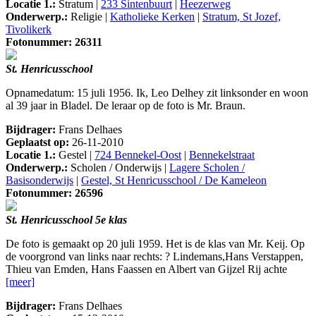
Locatie 1.:
Stratum |
233 Sintenbuurt
|
Heezerweg
Onderwerp.:
Religie |
Katholieke Kerken
|
Stratum, St Jozef,
Tivolikerk
Fotonummer: 26311
St. Henricusschool
Opnamedatum: 15 juli 1956. Ik, Leo Delhey zit linksonder en woon
al 39 jaar in Bladel. De leraar op de foto is Mr. Braun.
Bijdrager:
Frans Delhaes
Geplaatst op:
26-11-2010
Locatie 1.:
Gestel |
724 Bennekel-Oost
|
Bennekelstraat
Onderwerp.:
Scholen / Onderwijs |
Lagere Scholen /
Basisonderwijs
|
Gestel, St Henricusschool / De Kameleon
Fotonummer: 26596
St. Henricusschool 5e klas
De foto is gemaakt op 20 juli 1959. Het is de klas van Mr. Keij. Op
de voorgrond van links naar rechts: ? Lindemans,Hans Verstappen,
Thieu van Emden, Hans Faassen en Albert van Gijzel Rij achte
[meer]
Bijdrager:
Frans Delhaes