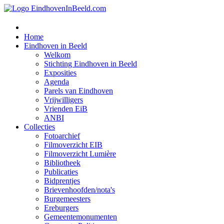
Home
Eindhoven in Beeld
Welkom
Stichting Eindhoven in Beeld
Exposities
Agenda
Parels van Eindhoven
Vrijwilligers
Vrienden EiB
ANBI
Collecties
Fotoarchief
Filmoverzicht EIB
Filmoverzicht Lumière
Bibliotheek
Publicaties
Bidprentjes
Brievenhoofden/nota's
Burgemeesters
Ereburgers
Gemeentemonumenten