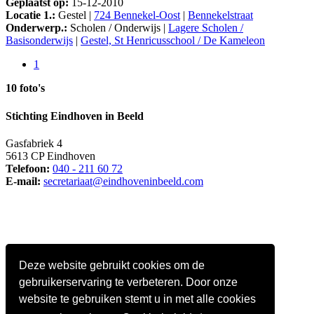
Geplaatst op:
15-12-2010
Locatie 1.:
Gestel |
724 Bennekel-Oost
|
Bennekelstraat
Onderwerp.:
Scholen / Onderwijs |
Lagere Scholen /
Basisonderwijs
|
Gestel, St Henricusschool / De Kameleon
1
10 foto's
Stichting Eindhoven in Beeld
Gasfabriek 4
5613 CP Eindhoven
Telefoon:
040 - 211 60 72
E-mail:
secretariaat@eindhoveninbeeld.com
Deze website gebruikt cookies om de
gebruikerservaring te verbeteren. Door onze
website te gebruiken stemt u in met alle cookies