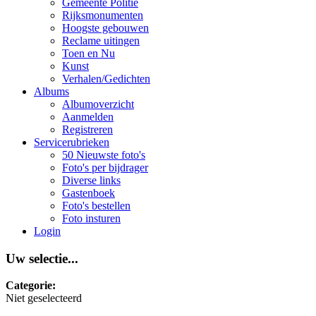
Gemeente Politie
Rijksmonumenten
Hoogste gebouwen
Reclame uitingen
Toen en Nu
Kunst
Verhalen/Gedichten
Albums
Albumoverzicht
Aanmelden
Registreren
Servicerubrieken
50 Nieuwste foto's
Foto's per bijdrager
Diverse links
Gastenboek
Foto's bestellen
Foto insturen
Login
Uw selectie...
Categorie:
Niet geselecteerd