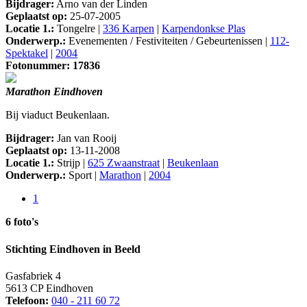
Bijdrager:
Arno van der Linden
Geplaatst op:
25-07-2005
Locatie 1.:
Tongelre |
336 Karpen
|
Karpendonkse Plas
Onderwerp.:
Evenementen / Festiviteiten / Gebeurtenissen |
112-
Spektakel
|
2004
Fotonummer: 17836
Marathon Eindhoven
Bij viaduct Beukenlaan.
Bijdrager:
Jan van Rooij
Geplaatst op:
13-11-2008
Locatie 1.:
Strijp |
625 Zwaanstraat
|
Beukenlaan
Onderwerp.:
Sport |
Marathon
|
2004
1
6 foto's
Stichting Eindhoven in Beeld
Gasfabriek 4
5613 CP Eindhoven
Telefoon:
040 - 211 60 72