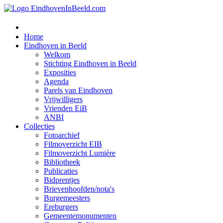
Home
Eindhoven in Beeld
Welkom
Stichting Eindhoven in Beeld
Exposities
Agenda
Parels van Eindhoven
Vrijwilligers
Vrienden EiB
ANBI
Collecties
Fotoarchief
Filmoverzicht EIB
Filmoverzicht Lumière
Bibliotheek
Publicaties
Bidprentjes
Brievenhoofden/nota's
Burgemeesters
Ereburgers
Gemeentemonumenten