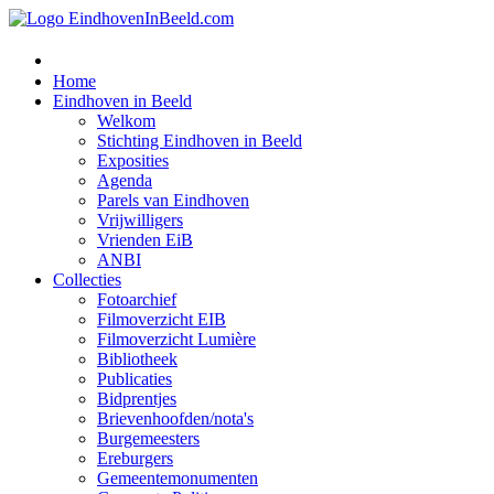
Home
Eindhoven in Beeld
Welkom
Stichting Eindhoven in Beeld
Exposities
Agenda
Parels van Eindhoven
Vrijwilligers
Vrienden EiB
ANBI
Collecties
Fotoarchief
Filmoverzicht EIB
Filmoverzicht Lumière
Bibliotheek
Publicaties
Bidprentjes
Brievenhoofden/nota's
Burgemeesters
Ereburgers
Gemeentemonumenten