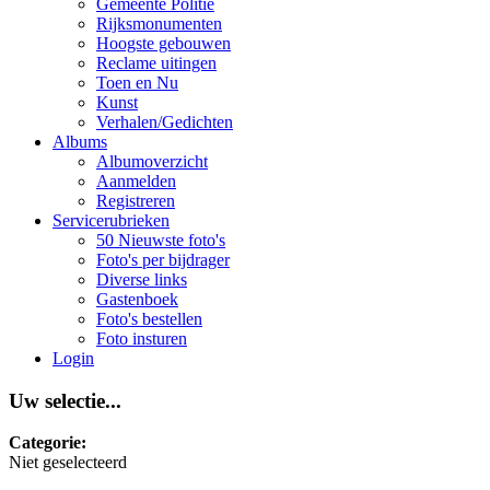
Gemeente Politie
Rijksmonumenten
Hoogste gebouwen
Reclame uitingen
Toen en Nu
Kunst
Verhalen/Gedichten
Albums
Albumoverzicht
Aanmelden
Registreren
Servicerubrieken
50 Nieuwste foto's
Foto's per bijdrager
Diverse links
Gastenboek
Foto's bestellen
Foto insturen
Login
Uw selectie...
Categorie:
Niet geselecteerd