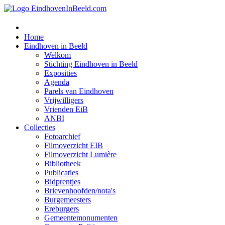
Home
Eindhoven in Beeld
Welkom
Stichting Eindhoven in Beeld
Exposities
Agenda
Parels van Eindhoven
Vrijwilligers
Vrienden EiB
ANBI
Collecties
Fotoarchief
Filmoverzicht EIB
Filmoverzicht Lumière
Bibliotheek
Publicaties
Bidprentjes
Brievenhoofden/nota's
Burgemeesters
Ereburgers
Gemeentemonumenten