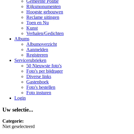
Gemeente Politie
Rijksmonumenten
Hoogste gebouwen
Reclame uitingen
Toen en Nu
Kunst
Verhalen/Gedichten
Albums
Albumoverzicht
Aanmelden
Registreren
Servicerubrieken
50 Nieuwste foto's
Foto's per bijdrager
Diverse links
Gastenboek
Foto's bestellen
Foto insturen
Login
Uw selectie...
Categorie:
Niet geselecteerd