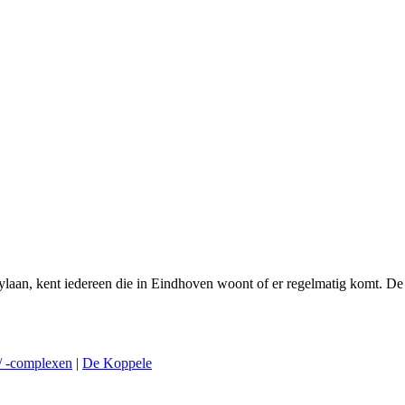
laan, kent iedereen die in Eindhoven woont of er regelmatig komt. De
 -complexen
|
De Koppele