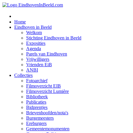
Home
Eindhoven in Beeld
Welkom
Stichting Eindhoven in Beeld
Exposities
Agenda
Parels van Eindhoven
Vrijwilligers
Vrienden EiB
ANBI
Collecties
Fotoarchief
Filmoverzicht EIB
Filmoverzicht Lumière
Bibliotheek
Publicaties
Bidprentjes
Brievenhoofden/nota's
Burgemeesters
Ereburgers
Gemeentemonumenten