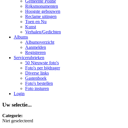
Gemeente Politie
Rijksmonumenten
Hoogste gebouwen
Reclame uitingen
Toen en Nu
Kunst
Verhalen/Gedichten
Albums
Albumoverzicht
Aanmelden
Registreren
Servicerubrieken
50 Nieuwste foto's
Foto's per bijdrager
Diverse links
Gastenboek
Foto's bestellen
Foto insturen
Login
Uw selectie...
Categorie:
Niet geselecteerd