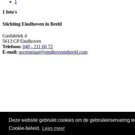
1
1 foto's
Stichting Eindhoven in Beeld
Gasfabriek 4
5613 CP Eindhoven
Telefoon:
040 - 211 60 72
E-mail:
secretariaat@eindhoveninbeeld.com
Social media
Deze website gebruikt cookies om de gebruikerservaring te
© Copyright
Stichting Eindhoven in Beeld
. All Rights Reserved |
Pr
Cookie-beleid.
Lees meer