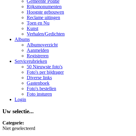
Gemeente Politie
Rijksmonumenten
Hoogste gebouwen
Reclame uitingen
Toen en Nu
Kunst
Verhalen/Gedichten
Albums
Albumoverzicht
Aanmelden
Registreren
Servicerubrieken
50 Nieuwste foto's
Foto's per bijdrager
Diverse links
Gastenboek
Foto's bestellen
Foto insturen
Login
Uw selectie...
Categorie:
Niet geselecteerd