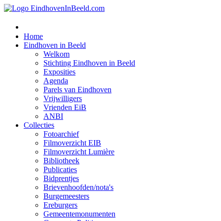
Home
Eindhoven in Beeld
Welkom
Stichting Eindhoven in Beeld
Exposities
Agenda
Parels van Eindhoven
Vrijwilligers
Vrienden EiB
ANBI
Collecties
Fotoarchief
Filmoverzicht EIB
Filmoverzicht Lumière
Bibliotheek
Publicaties
Bidprentjes
Brievenhoofden/nota's
Burgemeesters
Ereburgers
Gemeentemonumenten