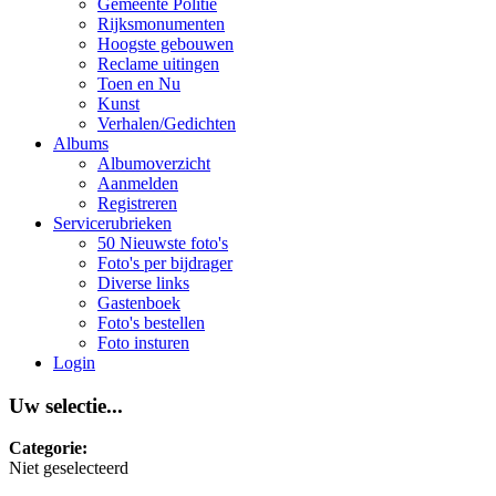
Gemeente Politie
Rijksmonumenten
Hoogste gebouwen
Reclame uitingen
Toen en Nu
Kunst
Verhalen/Gedichten
Albums
Albumoverzicht
Aanmelden
Registreren
Servicerubrieken
50 Nieuwste foto's
Foto's per bijdrager
Diverse links
Gastenboek
Foto's bestellen
Foto insturen
Login
Uw selectie...
Categorie:
Niet geselecteerd