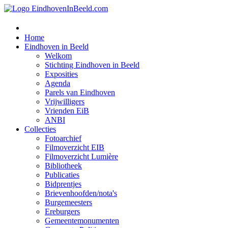
Home
Eindhoven in Beeld
Welkom
Stichting Eindhoven in Beeld
Exposities
Agenda
Parels van Eindhoven
Vrijwilligers
Vrienden EiB
ANBI
Collecties
Fotoarchief
Filmoverzicht EIB
Filmoverzicht Lumière
Bibliotheek
Publicaties
Bidprentjes
Brievenhoofden/nota's
Burgemeesters
Ereburgers
Gemeentemonumenten