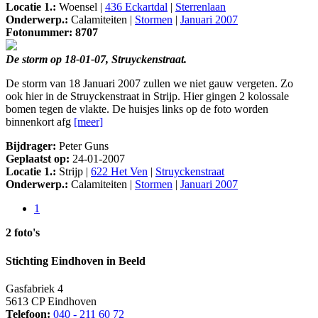
Locatie 1.:
Woensel |
436 Eckartdal
|
Sterrenlaan
Onderwerp.:
Calamiteiten |
Stormen
|
Januari 2007
Fotonummer: 8707
De storm op 18-01-07, Struyckenstraat.
De storm van 18 Januari 2007 zullen we niet gauw vergeten. Zo
ook hier in de Struyckenstraat in Strijp. Hier gingen 2 kolossale
bomen tegen de vlakte. De huisjes links op de foto worden
binnenkort afg
[meer]
Bijdrager:
Peter Guns
Geplaatst op:
24-01-2007
Locatie 1.:
Strijp |
622 Het Ven
|
Struyckenstraat
Onderwerp.:
Calamiteiten |
Stormen
|
Januari 2007
1
2 foto's
Stichting Eindhoven in Beeld
Gasfabriek 4
5613 CP Eindhoven
Telefoon:
040 - 211 60 72