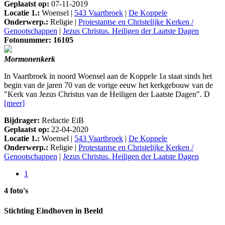
Geplaatst op:
07-11-2019
Locatie 1.:
Woensel |
543 Vaartbroek
|
De Koppele
Onderwerp.:
Religie |
Protestantse en Christelijke Kerken /
Genootschappen
|
Jezus Christus. Heiligen der Laatste Dagen
Fotonummer: 16105
Mormonenkerk
In Vaartbroek in noord Woensel aan de Koppele 1a staat sinds het
begin van de jaren 70 van de vorige eeuw het kerkgebouw van de
"Kerk van Jezus Christus van de Heiligen der Laatste Dagen". D
[meer]
Bijdrager:
Redactie EiB
Geplaatst op:
22-04-2020
Locatie 1.:
Woensel |
543 Vaartbroek
|
De Koppele
Onderwerp.:
Religie |
Protestantse en Christelijke Kerken /
Genootschappen
|
Jezus Christus. Heiligen der Laatste Dagen
1
4 foto's
Stichting Eindhoven in Beeld