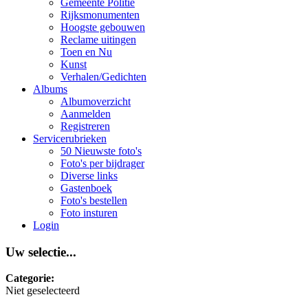
Gemeente Politie
Rijksmonumenten
Hoogste gebouwen
Reclame uitingen
Toen en Nu
Kunst
Verhalen/Gedichten
Albums
Albumoverzicht
Aanmelden
Registreren
Servicerubrieken
50 Nieuwste foto's
Foto's per bijdrager
Diverse links
Gastenboek
Foto's bestellen
Foto insturen
Login
Uw selectie...
Categorie:
Niet geselecteerd