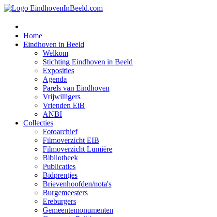
Home
Eindhoven in Beeld
Welkom
Stichting Eindhoven in Beeld
Exposities
Agenda
Parels van Eindhoven
Vrijwilligers
Vrienden EiB
ANBI
Collecties
Fotoarchief
Filmoverzicht EIB
Filmoverzicht Lumière
Bibliotheek
Publicaties
Bidprentjes
Brievenhoofden/nota's
Burgemeesters
Ereburgers
Gemeentemonumenten