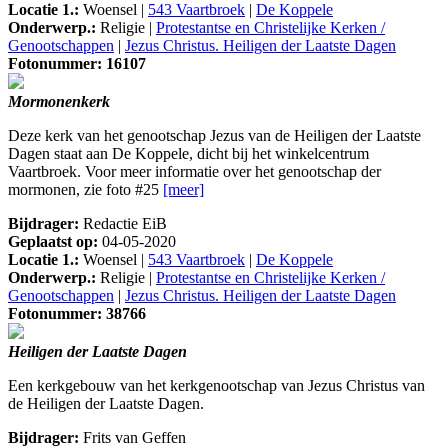
Locatie 1.:
Woensel |
543 Vaartbroek
|
De Koppele
Onderwerp.:
Religie |
Protestantse en Christelijke Kerken /
Genootschappen
|
Jezus Christus. Heiligen der Laatste Dagen
Fotonummer: 16107
Mormonenkerk
Deze kerk van het genootschap Jezus van de Heiligen der Laatste
Dagen staat aan De Koppele, dicht bij het winkelcentrum
Vaartbroek. Voor meer informatie over het genootschap der
mormonen, zie foto #25
[meer]
Bijdrager:
Redactie EiB
Geplaatst op:
04-05-2020
Locatie 1.:
Woensel |
543 Vaartbroek
|
De Koppele
Onderwerp.:
Religie |
Protestantse en Christelijke Kerken /
Genootschappen
|
Jezus Christus. Heiligen der Laatste Dagen
Fotonummer: 38766
Heiligen der Laatste Dagen
Een kerkgebouw van het kerkgenootschap van Jezus Christus van
de Heiligen der Laatste Dagen.
Bijdrager:
Frits van Geffen