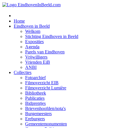
Home
Eindhoven in Beeld
Welkom
Stichting Eindhoven in Beeld
Exposities
Agenda
Parels van Eindhoven
Vrijwilligers
Vrienden EiB
ANBI
Collecties
Fotoarchief
Filmoverzicht EIB
Filmoverzicht Lumière
Bibliotheek
Publicaties
Bidprentjes
Brievenhoofden/nota's
Burgemeesters
Ereburgers
Gemeentemonumenten