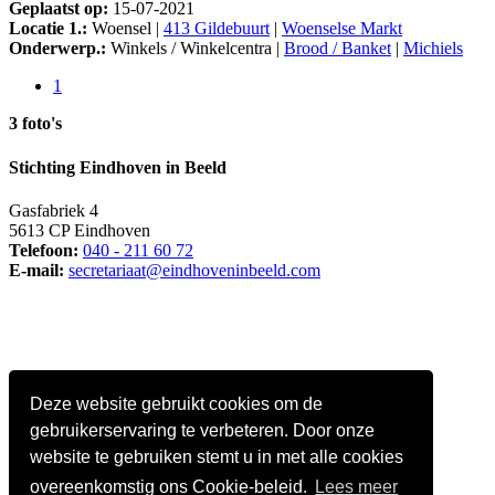
Geplaatst op:
15-07-2021
Locatie 1.:
Woensel |
413 Gildebuurt
|
Woenselse Markt
Onderwerp.:
Winkels / Winkelcentra |
Brood / Banket
|
Michiels
1
3 foto's
Stichting Eindhoven in Beeld
Gasfabriek 4
5613 CP Eindhoven
Telefoon:
040 - 211 60 72
E-mail:
secretariaat@eindhoveninbeeld.com
Deze website gebruikt cookies om de
gebruikerservaring te verbeteren. Door onze
website te gebruiken stemt u in met alle cookies
overeenkomstig ons Cookie-beleid.
Lees meer