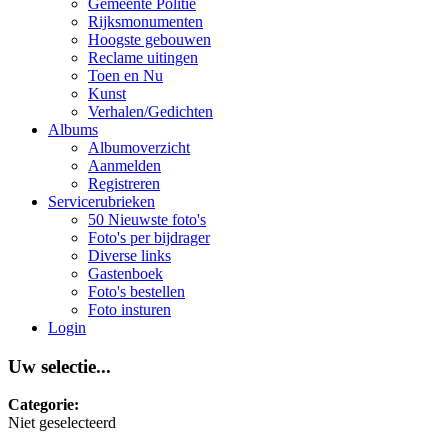
Gemeente Politie
Rijksmonumenten
Hoogste gebouwen
Reclame uitingen
Toen en Nu
Kunst
Verhalen/Gedichten
Albums
Albumoverzicht
Aanmelden
Registreren
Servicerubrieken
50 Nieuwste foto's
Foto's per bijdrager
Diverse links
Gastenboek
Foto's bestellen
Foto insturen
Login
Uw selectie...
Categorie:
Niet geselecteerd