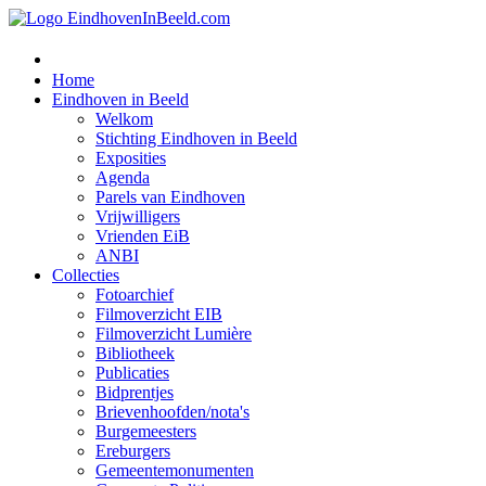
Home
Eindhoven in Beeld
Welkom
Stichting Eindhoven in Beeld
Exposities
Agenda
Parels van Eindhoven
Vrijwilligers
Vrienden EiB
ANBI
Collecties
Fotoarchief
Filmoverzicht EIB
Filmoverzicht Lumière
Bibliotheek
Publicaties
Bidprentjes
Brievenhoofden/nota's
Burgemeesters
Ereburgers
Gemeentemonumenten