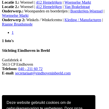
Locatie 1.:
Woensel |
412 Hemelrijken
|
Woenselse Markt
Locatie 2.:
Woensel |
412 Hemelrijken
|
Van Brakelstraat
Onderwerp.:
Woonpanden en boerderijen |
Boerderijen-Woensel
|
Woenselse Markt
Onderwerp 2:
Winkels / Winkelcentra |
Kleding / Manufacturen
|
Rianne Bruidsmode
1
1 foto's
Stichting Eindhoven in Beeld
Gasfabriek 4
5613 CP Eindhoven
Telefoon:
040 - 211 60 72
E-mail:
secretariaat@eindhoveninbeeld.com
Deze website gebruikt cookies om de
gebruikerservaring te verbeteren. Door onze