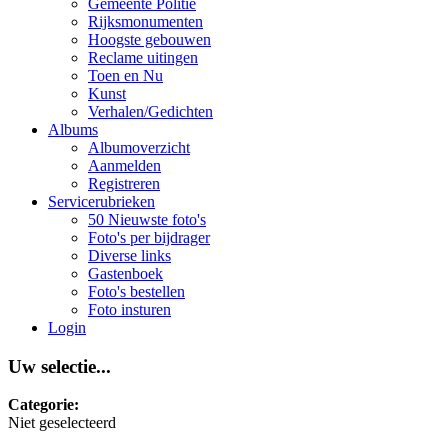
Gemeente Politie
Rijksmonumenten
Hoogste gebouwen
Reclame uitingen
Toen en Nu
Kunst
Verhalen/Gedichten
Albums
Albumoverzicht
Aanmelden
Registreren
Servicerubrieken
50 Nieuwste foto's
Foto's per bijdrager
Diverse links
Gastenboek
Foto's bestellen
Foto insturen
Login
Uw selectie...
Categorie:
Niet geselecteerd