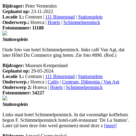
Bijdrager:
Peter Vermeulen
Geplaatst op:
23-11-2022
Locatie 1.:
Centrum |
111 Binnenstad
|
Stationsplein
Onderwerp.:
Horeca |
Hotels
|
Schimmelpenninck
Fotonummer: 11188
Stationsplein
Oude foto van hotel Schimmelpenninck. links café Van Agt, dat
later Hôtel Du Commerce ging heten. Zie foto #890. (Red.)
Bijdrager:
Museum Kempenland
Geplaatst op:
29-05-2024
Locatie 1.:
Centrum |
111 Binnenstad
|
Stationsplein
Onderwerp.:
Horeca |
Cafés
|
Centrum, Diligentia / Van Agt
Onderwerp 2:
Horeca |
Hotels
|
Schimmelpenninck
Fotonummer: 54227
Stationsplein
Links staat hotel Schimmelpenninck. In dat voormalige koffiehuis
begon F. Schimmelpenninck hotel-café-restaurant ‘De La Station’.
Later (al toen deze foto werd genomen) stond deze z
[meer]
Bijdrager:
Arnaud Cramwinckel