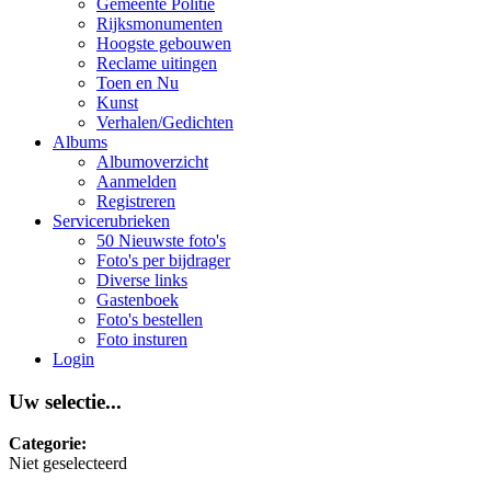
Gemeente Politie
Rijksmonumenten
Hoogste gebouwen
Reclame uitingen
Toen en Nu
Kunst
Verhalen/Gedichten
Albums
Albumoverzicht
Aanmelden
Registreren
Servicerubrieken
50 Nieuwste foto's
Foto's per bijdrager
Diverse links
Gastenboek
Foto's bestellen
Foto insturen
Login
Uw selectie...
Categorie:
Niet geselecteerd