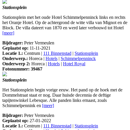
Stationsplein
Stationsplein met het oude Hotel Schimmelpenninck links en rechts
het Oranje Hotel. Op de achtergrond de witte villa van Mignot en de
Block. De villa dateert van 1870 en werd later verbouwd tot Hotel
[meer]
Bijdrager:
Peter Vermeulen
Geplaatst op:
11-11-2021
Locatie 1.:
Centrum |
111 Binnenstad
|
Stationsplein
Onderwerp.:
Horeca |
Hotels
|
Schimmelpenninck
Onderwerp 2:
Horeca |
Hotels
|
Hotel Royal
Fotonummer: 39467
Stationsplein
Het Stationsplein begin vorige eeuw. Het pand op de hoek met de
Dommelstraat staat er nog. Daar huisde decennia de deftige
tapijtenwinkel Lebesque. Alle panden links ernaast, zoals
Schimmelpennink en
[meer]
Bijdrager:
Peter Vermeulen
Geplaatst op:
27-01-2022
Locatie 1.:
Centrum |
111 Binnenstad
|
Stationsplein