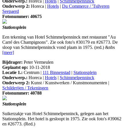
Onderwerp.:
Horeca |
Hotels
|
Schimmelpenninck
Onderwerp 2:
Horeca |
Hotels
|
Du Commerce / 'Tsilveren
Seepaerd
Fotonummer: 40675
Stationsplein
Een tekening van Hotel Schimmelpenninck met restaurant "Au
Carré des Champignons". Zie ook foto's #30179 en #26773. De
sloop van Schimmelpenninck vond plaats in 1975. (red.) &nbs
[meer]
Bijdrager:
Peter Vermeulen
Geplaatst op:
10-11-2018
Locatie 1.:
Centrum |
111 Binnenstad
|
Stationsplein
Onderwerp.:
Horeca |
Hotels
|
Schimmelpenninck
Onderwerp 2:
Kunst / Kunstwerken / Kunstmonumenten |
Schilderijen / Tekeningen
Fotonummer: 40788
Stationsplein
Suikerzakje van Hotel Schimmelpenninck, gelegen aan het
Stationsplein. Het hotel is gesloopt in 1975. Zie ook foto's #39062
en #26773. (Red.)