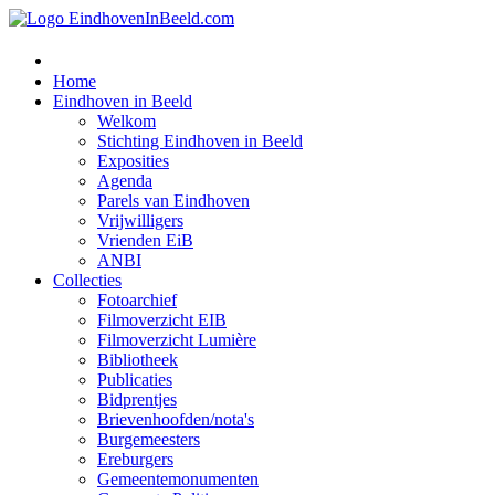
Home
Eindhoven in Beeld
Welkom
Stichting Eindhoven in Beeld
Exposities
Agenda
Parels van Eindhoven
Vrijwilligers
Vrienden EiB
ANBI
Collecties
Fotoarchief
Filmoverzicht EIB
Filmoverzicht Lumière
Bibliotheek
Publicaties
Bidprentjes
Brievenhoofden/nota's
Burgemeesters
Ereburgers
Gemeentemonumenten