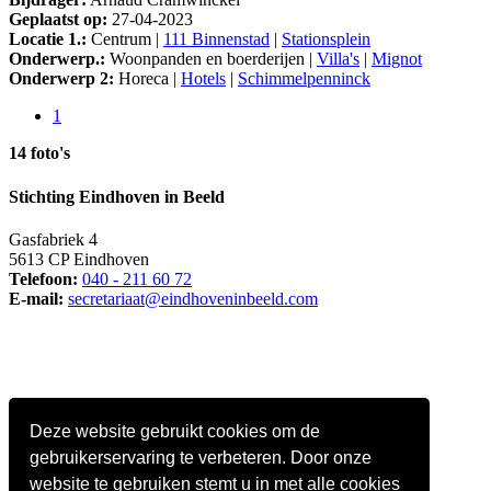
Geplaatst op:
27-04-2023
Locatie 1.:
Centrum |
111 Binnenstad
|
Stationsplein
Onderwerp.:
Woonpanden en boerderijen |
Villa's
|
Mignot
Onderwerp 2:
Horeca |
Hotels
|
Schimmelpenninck
1
14 foto's
Stichting Eindhoven in Beeld
Gasfabriek 4
5613 CP Eindhoven
Telefoon:
040 - 211 60 72
E-mail:
secretariaat@eindhoveninbeeld.com
Deze website gebruikt cookies om de
gebruikerservaring te verbeteren. Door onze
website te gebruiken stemt u in met alle cookies