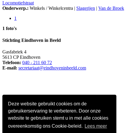
Locomotiefstraat
Onderwerp.:
Winkels / Winkelcentra |
Slagerijen
|
Van de Broek
1
1 foto's
Stichting Eindhoven in Beeld
Gasfabriek 4
5613 CP Eindhoven
Telefoon:
040 - 211 60 72
E-mail:
secretariaat@eindhoveninbeeld.com
Deze website gebruikt cookies om de
gebruikerservaring te verbeteren. Door onze
website te gebruiken stemt u in met alle cookies
overeenkomstig ons Cookie-beleid.
Lees meer
Social media