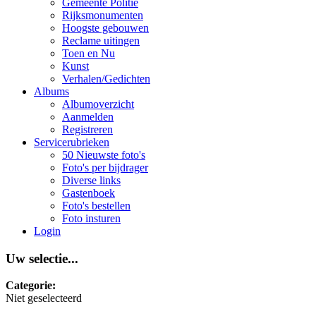
Gemeente Politie
Rijksmonumenten
Hoogste gebouwen
Reclame uitingen
Toen en Nu
Kunst
Verhalen/Gedichten
Albums
Albumoverzicht
Aanmelden
Registreren
Servicerubrieken
50 Nieuwste foto's
Foto's per bijdrager
Diverse links
Gastenboek
Foto's bestellen
Foto insturen
Login
Uw selectie...
Categorie:
Niet geselecteerd