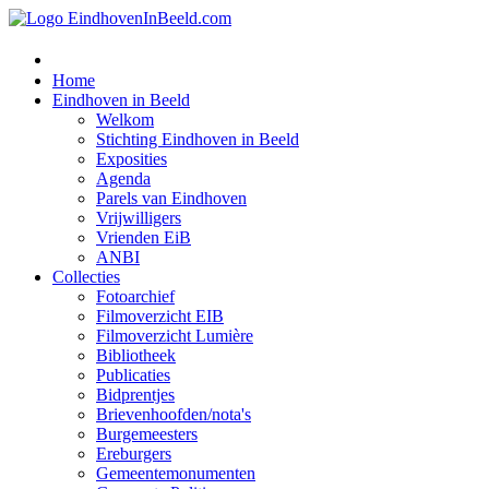
Home
Eindhoven in Beeld
Welkom
Stichting Eindhoven in Beeld
Exposities
Agenda
Parels van Eindhoven
Vrijwilligers
Vrienden EiB
ANBI
Collecties
Fotoarchief
Filmoverzicht EIB
Filmoverzicht Lumière
Bibliotheek
Publicaties
Bidprentjes
Brievenhoofden/nota's
Burgemeesters
Ereburgers
Gemeentemonumenten