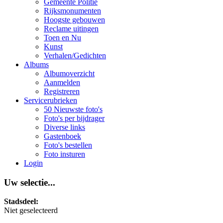
Gemeente Politie
Rijksmonumenten
Hoogste gebouwen
Reclame uitingen
Toen en Nu
Kunst
Verhalen/Gedichten
Albums
Albumoverzicht
Aanmelden
Registreren
Servicerubrieken
50 Nieuwste foto's
Foto's per bijdrager
Diverse links
Gastenboek
Foto's bestellen
Foto insturen
Login
Uw selectie...
Stadsdeel:
Niet geselecteerd