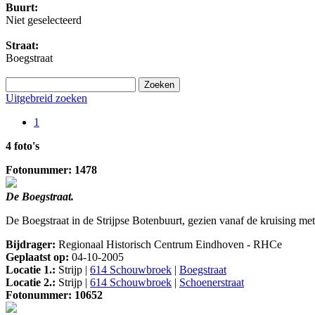
Buurt:
Niet geselecteerd
Straat:
Boegstraat
Uitgebreid zoeken
1
4 foto's
Fotonummer: 1478
De Boegstraat.
De Boegstraat in de Strijpse Botenbuurt, gezien vanaf de kruising m
Bijdrager:
Regionaal Historisch Centrum Eindhoven - RHCe
Geplaatst op:
04-10-2005
Locatie 1.:
Strijp |
614 Schouwbroek
|
Boegstraat
Locatie 2.:
Strijp |
614 Schouwbroek
|
Schoenerstraat
Fotonummer: 10652