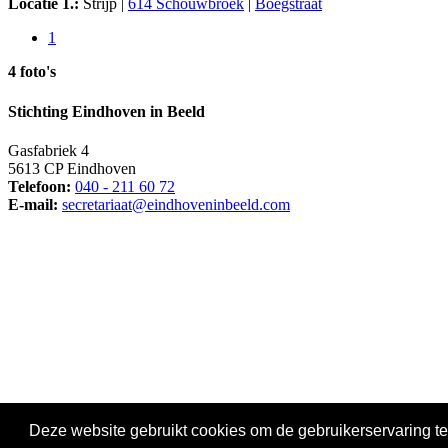
Locatie 1.:
Strijp |
614 Schouwbroek
|
Boegstraat
1
4 foto's
Stichting Eindhoven in Beeld
Gasfabriek 4
5613 CP Eindhoven
Telefoon:
040 - 211 60 72
E-mail:
secretariaat@eindhoveninbeeld.com
Social media
Deze website gebruikt cookies om de gebruikerservaring te