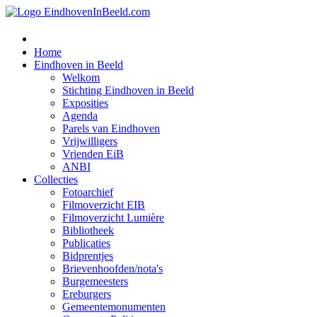
Home
Eindhoven in Beeld
Welkom
Stichting Eindhoven in Beeld
Exposities
Agenda
Parels van Eindhoven
Vrijwilligers
Vrienden EiB
ANBI
Collecties
Fotoarchief
Filmoverzicht EIB
Filmoverzicht Lumière
Bibliotheek
Publicaties
Bidprentjes
Brievenhoofden/nota's
Burgemeesters
Ereburgers
Gemeentemonumenten