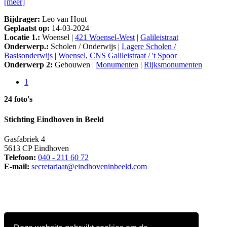
[meer]
Bijdrager:
Leo van Hout
Geplaatst op:
14-03-2024
Locatie 1.:
Woensel |
421 Woensel-West
|
Galileistraat
Onderwerp.:
Scholen / Onderwijs |
Lagere Scholen /
Basisonderwijs
|
Woensel, CNS Galileistraat / 't Spoor
Onderwerp 2:
Gebouwen |
Monumenten
|
Rijksmonumenten
1
24 foto's
Stichting Eindhoven in Beeld
Gasfabriek 4
5613 CP Eindhoven
Telefoon:
040 - 211 60 72
E-mail:
secretariaat@eindhoveninbeeld.com