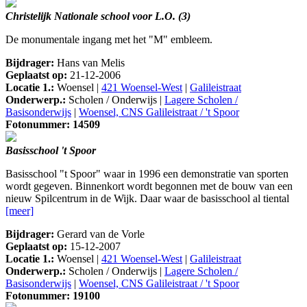
Christelijk Nationale school voor L.O. (3)
De monumentale ingang met het "M" embleem.
Bijdrager:
Hans van Melis
Geplaatst op:
21-12-2006
Locatie 1.:
Woensel |
421 Woensel-West
|
Galileistraat
Onderwerp.:
Scholen / Onderwijs |
Lagere Scholen /
Basisonderwijs
|
Woensel, CNS Galileistraat / 't Spoor
Fotonummer: 14509
Basisschool 't Spoor
Basisschool "t Spoor" waar in 1996 een demonstratie van sporten
wordt gegeven. Binnenkort wordt begonnen met de bouw van een
nieuw Spilcentrum in de Wijk. Daar waar de basisschool al tiental
[meer]
Bijdrager:
Gerard van de Vorle
Geplaatst op:
15-12-2007
Locatie 1.:
Woensel |
421 Woensel-West
|
Galileistraat
Onderwerp.:
Scholen / Onderwijs |
Lagere Scholen /
Basisonderwijs
|
Woensel, CNS Galileistraat / 't Spoor
Fotonummer: 19100