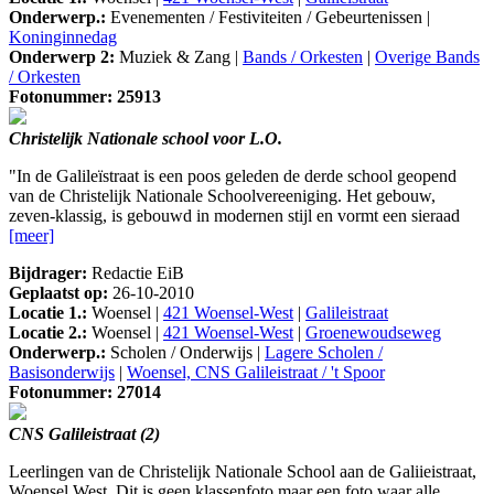
Onderwerp.:
Evenementen / Festiviteiten / Gebeurtenissen |
Koninginnedag
Onderwerp 2:
Muziek & Zang |
Bands / Orkesten
|
Overige Bands
/ Orkesten
Fotonummer: 25913
Christelijk Nationale school voor L.O.
"In de Galileïstraat is een poos geleden de derde school geopend
van de Christelijk Nationale Schoolvereeniging. Het gebouw,
zeven-klassig, is gebouwd in modernen stijl en vormt een sieraad
[meer]
Bijdrager:
Redactie EiB
Geplaatst op:
26-10-2010
Locatie 1.:
Woensel |
421 Woensel-West
|
Galileistraat
Locatie 2.:
Woensel |
421 Woensel-West
|
Groenewoudseweg
Onderwerp.:
Scholen / Onderwijs |
Lagere Scholen /
Basisonderwijs
|
Woensel, CNS Galileistraat / 't Spoor
Fotonummer: 27014
CNS Galileistraat (2)
Leerlingen van de Christelijk Nationale School aan de Galiieistraat,
Woensel West. Dit is geen klassenfoto maar een foto waar alle