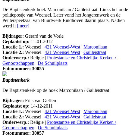
De Baptistenkerk hoek Marconilaan / Galileistraat. Links het oude
politiepostje van Woensel. Later vond het Jongerenwerk en de
Peuterspeelzaal van Buurtwerk Eindhoven daarin plaats. Nadien
werd h
[meer]
Bijdrager:
Gerard van de Vorle
Geplaatst op:
11-01-2012
Locatie 1.:
Woensel |
421 Woensel-West
|
Marconilaan
Locatie 2.:
Woensel |
421 Woensel-West
|
Galileistraat
Onderwerp.:
Religie |
Protestantse en Christelijke Kerken /
Genootschappen
|
De Schuilplaats
Fotonummer: 30055
Baptistenkerk
De Baptistenkerk op de hoek Marconilaan / Galileïstraat
Bijdrager:
Frits van Geffen
Geplaatst op:
14-12-2011
Locatie 1.:
Woensel |
421 Woensel-West
|
Marconilaan
Locatie 2.:
Woensel |
421 Woensel-West
|
Galileistraat
Onderwerp.:
Religie |
Protestantse en Christelijke Kerken /
Genootschappen
|
De Schuilplaats
Fotonummer: 30057