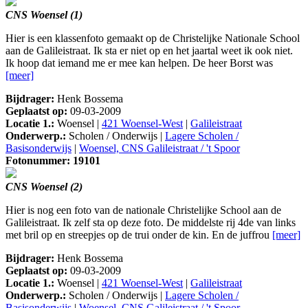
CNS Woensel (1)
Hier is een klassenfoto gemaakt op de Christelijke Nationale School
aan de Galileistraat. Ik sta er niet op en het jaartal weet ik ook niet.
Ik hoop dat iemand me er mee kan helpen. De heer Borst was
[meer]
Bijdrager:
Henk Bossema
Geplaatst op:
09-03-2009
Locatie 1.:
Woensel |
421 Woensel-West
|
Galileistraat
Onderwerp.:
Scholen / Onderwijs |
Lagere Scholen /
Basisonderwijs
|
Woensel, CNS Galileistraat / 't Spoor
Fotonummer: 19101
CNS Woensel (2)
Hier is nog een foto van de nationale Christelijke School aan de
Galileistraat. Ik zelf sta op deze foto. De middelste rij 4de van links
met bril op en streepjes op de trui onder de kin. En de juffrou
[meer]
Bijdrager:
Henk Bossema
Geplaatst op:
09-03-2009
Locatie 1.:
Woensel |
421 Woensel-West
|
Galileistraat
Onderwerp.:
Scholen / Onderwijs |
Lagere Scholen /
Basisonderwijs
|
Woensel, CNS Galileistraat / 't Spoor