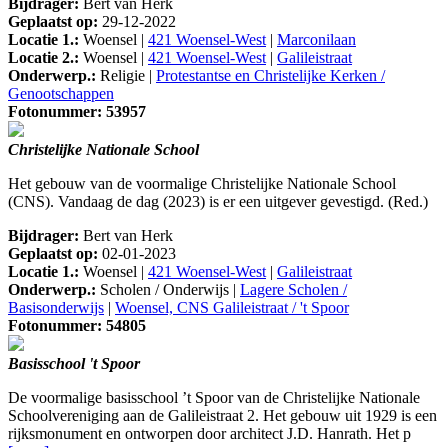
Bijdrager:
Bert van Herk
Geplaatst op:
29-12-2022
Locatie 1.:
Woensel |
421 Woensel-West
|
Marconilaan
Locatie 2.:
Woensel |
421 Woensel-West
|
Galileistraat
Onderwerp.:
Religie |
Protestantse en Christelijke Kerken /
Genootschappen
Fotonummer: 53957
Christelijke Nationale School
Het gebouw van de voormalige Christelijke Nationale School
(CNS). Vandaag de dag (2023) is er een uitgever gevestigd. (Red.)
Bijdrager:
Bert van Herk
Geplaatst op:
02-01-2023
Locatie 1.:
Woensel |
421 Woensel-West
|
Galileistraat
Onderwerp.:
Scholen / Onderwijs |
Lagere Scholen /
Basisonderwijs
|
Woensel, CNS Galileistraat / 't Spoor
Fotonummer: 54805
Basisschool 't Spoor
De voormalige basisschool ’t Spoor van de Christelijke Nationale
Schoolvereniging aan de Galileistraat 2. Het gebouw uit 1929 is een
rijksmonument en ontworpen door architect J.D. Hanrath. Het p