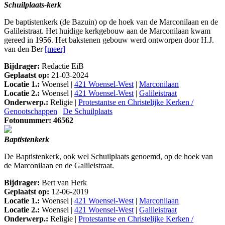
Schuilplaats-kerk
De baptistenkerk (de Bazuin) op de hoek van de Marconilaan en de
Galileistraat. Het huidige kerkgebouw aan de Marconilaan kwam
gereed in 1956. Het bakstenen gebouw werd ontworpen door H.J.
van den Ber
[meer]
Bijdrager:
Redactie EiB
Geplaatst op:
21-03-2024
Locatie 1.:
Woensel |
421 Woensel-West
|
Marconilaan
Locatie 2.:
Woensel |
421 Woensel-West
|
Galileistraat
Onderwerp.:
Religie |
Protestantse en Christelijke Kerken /
Genootschappen
|
De Schuilplaats
Fotonummer: 46562
Baptistenkerk
De Baptistenkerk, ook wel Schuilplaats genoemd, op de hoek van
de Marconilaan en de Galileistraat.
Bijdrager:
Bert van Herk
Geplaatst op:
12-06-2019
Locatie 1.:
Woensel |
421 Woensel-West
|
Marconilaan
Locatie 2.:
Woensel |
421 Woensel-West
|
Galileistraat
Onderwerp.:
Religie |
Protestantse en Christelijke Kerken /