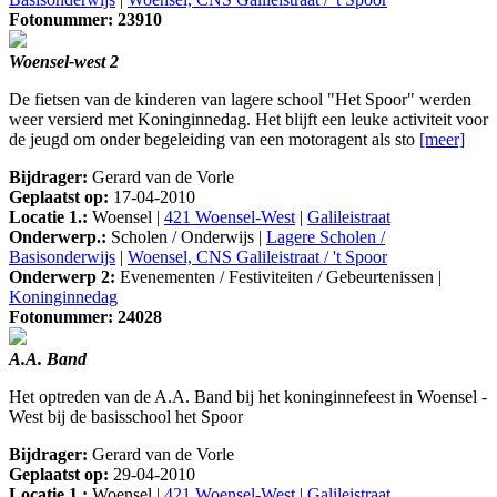
Fotonummer: 23910
Woensel-west 2
De fietsen van de kinderen van lagere school "Het Spoor" werden
weer versierd met Koninginnedag. Het blijft een leuke activiteit voor
de jeugd om onder begeleiding van een motoragent als sto
[meer]
Bijdrager:
Gerard van de Vorle
Geplaatst op:
17-04-2010
Locatie 1.:
Woensel |
421 Woensel-West
|
Galileistraat
Onderwerp.:
Scholen / Onderwijs |
Lagere Scholen /
Basisonderwijs
|
Woensel, CNS Galileistraat / 't Spoor
Onderwerp 2:
Evenementen / Festiviteiten / Gebeurtenissen |
Koninginnedag
Fotonummer: 24028
A.A. Band
Het optreden van de A.A. Band bij het koninginnefeest in Woensel -
West bij de basisschool het Spoor
Bijdrager:
Gerard van de Vorle
Geplaatst op:
29-04-2010
Locatie 1.:
Woensel |
421 Woensel-West
|
Galileistraat