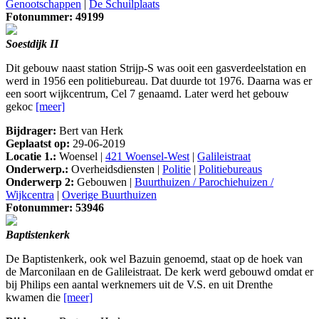
Genootschappen
|
De Schuilplaats
Fotonummer: 49199
Soestdijk II
Dit gebouw naast station Strijp-S was ooit een gasverdeelstation en
werd in 1956 een politiebureau. Dat duurde tot 1976. Daarna was er
een soort wijkcentrum, Cel 7 genaamd. Later werd het gebouw
gekoc
[meer]
Bijdrager:
Bert van Herk
Geplaatst op:
29-06-2019
Locatie 1.:
Woensel |
421 Woensel-West
|
Galileistraat
Onderwerp.:
Overheidsdiensten |
Politie
|
Politiebureaus
Onderwerp 2:
Gebouwen |
Buurthuizen / Parochiehuizen /
Wijkcentra
|
Overige Buurthuizen
Fotonummer: 53946
Baptistenkerk
De Baptistenkerk, ook wel Bazuin genoemd, staat op de hoek van
de Marconilaan en de Galileistraat. De kerk werd gebouwd omdat er
bij Philips een aantal werknemers uit de V.S. en uit Drenthe
kwamen die
[meer]