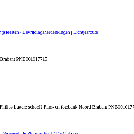
ngsfeesten / Bevrijdingsherdenkingen
|
Lichtjesroute
rd-Brabant PNB001017715
2e Philips Lagere school? Film- en fotobank Noord Brabant PNB001017
|
Woensel, 3e Philipsschool / De Opbouw