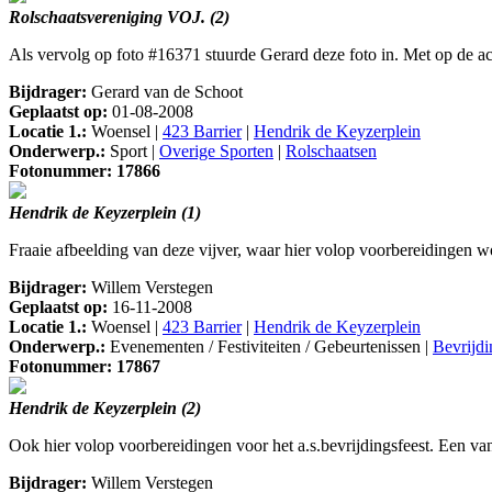
Rolschaatsvereniging VOJ. (2)
Als vervolg op foto #16371 stuurde Gerard deze foto in. Met op de a
Bijdrager:
Gerard van de Schoot
Geplaatst op:
01-08-2008
Locatie 1.:
Woensel |
423 Barrier
|
Hendrik de Keyzerplein
Onderwerp.:
Sport |
Overige Sporten
|
Rolschaatsen
Fotonummer: 17866
Hendrik de Keyzerplein (1)
Fraaie afbeelding van deze vijver, waar hier volop voorbereidingen w
Bijdrager:
Willem Verstegen
Geplaatst op:
16-11-2008
Locatie 1.:
Woensel |
423 Barrier
|
Hendrik de Keyzerplein
Onderwerp.:
Evenementen / Festiviteiten / Gebeurtenissen |
Bevrijdi
Fotonummer: 17867
Hendrik de Keyzerplein (2)
Ook hier volop voorbereidingen voor het a.s.bevrijdingsfeest. Een va
Bijdrager:
Willem Verstegen