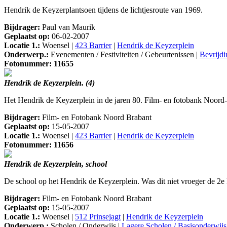
Hendrik de Keyzerplantsoen tijdens de lichtjesroute van 1969.
Bijdrager:
Paul van Maurik
Geplaatst op:
06-02-2007
Locatie 1.:
Woensel |
423 Barrier
|
Hendrik de Keyzerplein
Onderwerp.:
Evenementen / Festiviteiten / Gebeurtenissen |
Bevrijdi
Fotonummer: 11655
Hendrik de Keyzerplein. (4)
Het Hendrik de Keyzerplein in de jaren 80. Film- en fotobank Noo
Bijdrager:
Film- en Fotobank Noord Brabant
Geplaatst op:
15-05-2007
Locatie 1.:
Woensel |
423 Barrier
|
Hendrik de Keyzerplein
Fotonummer: 11656
Hendrik de Keyzerplein, school
De school op het Hendrik de Keyzerplein. Was dit niet vroeger de 
Bijdrager:
Film- en Fotobank Noord Brabant
Geplaatst op:
15-05-2007
Locatie 1.:
Woensel |
512 Prinsejagt
|
Hendrik de Keyzerplein
Onderwerp.:
Scholen / Onderwijs |
Lagere Scholen / Basisonderwijs