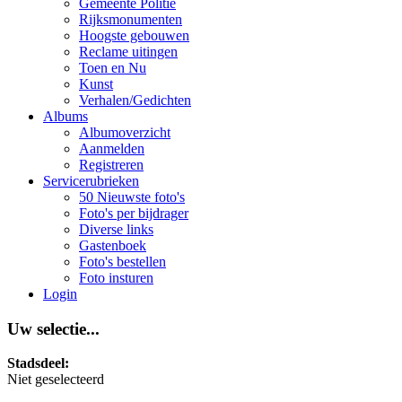
Gemeente Politie
Rijksmonumenten
Hoogste gebouwen
Reclame uitingen
Toen en Nu
Kunst
Verhalen/Gedichten
Albums
Albumoverzicht
Aanmelden
Registreren
Servicerubrieken
50 Nieuwste foto's
Foto's per bijdrager
Diverse links
Gastenboek
Foto's bestellen
Foto insturen
Login
Uw selectie...
Stadsdeel:
Niet geselecteerd