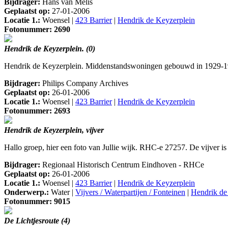
Bijdrager:
Hans van Melis
Geplaatst op:
27-01-2006
Locatie 1.:
Woensel |
423 Barrier
|
Hendrik de Keyzerplein
Fotonummer: 2690
Hendrik de Keyzerplein. (0)
Hendrik de Keyzerplein. Middenstandswoningen gebouwd in 1929-193
Bijdrager:
Philips Company Archives
Geplaatst op:
26-01-2006
Locatie 1.:
Woensel |
423 Barrier
|
Hendrik de Keyzerplein
Fotonummer: 2693
Hendrik de Keyzerplein, vijver
Hallo groep, hier een foto van Jullie wijk. RHC-e 27257. De vijver i
Bijdrager:
Regionaal Historisch Centrum Eindhoven - RHCe
Geplaatst op:
26-01-2006
Locatie 1.:
Woensel |
423 Barrier
|
Hendrik de Keyzerplein
Onderwerp.:
Water |
Vijvers / Waterpartijen / Fonteinen
|
Hendrik de
Fotonummer: 9015
De Lichtjesroute (4)