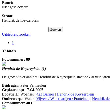
Buurt:
Niet geselecteerd
Straat:
Hendrik de Keyzerplein
Uitgebreid zoeken
1
37 foto's
Fotonummer: 89
Hendrik de Keyzerplein. (1)
De grote vijver aan het Hendrik de Keyzerplein staat ook al vele jaren
Bijdrager:
Peter Vermeulen
Geplaatst op:
17-04-2005
Locatie 1.:
Woensel |
423 Barrier
|
Hendrik de Keyzerplein
Onderwerp.:
Water |
Vijvers / Waterpartijen / Fonteinen
|
Hendrik de
Fotonummer: 483