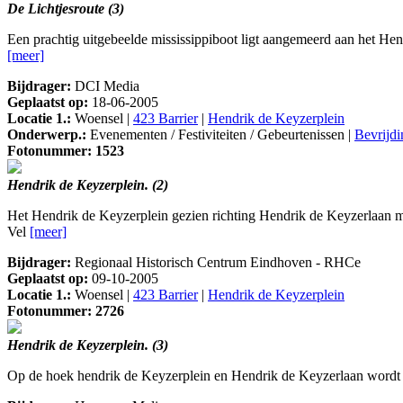
De Lichtjesroute (3)
Een prachtig uitgebeelde mississippiboot ligt aangemeerd aan het He
[meer]
Bijdrager:
DCI Media
Geplaatst op:
18-06-2005
Locatie 1.:
Woensel |
423 Barrier
|
Hendrik de Keyzerplein
Onderwerp.:
Evenementen / Festiviteiten / Gebeurtenissen |
Bevrijdi
Fotonummer: 1523
Hendrik de Keyzerplein. (2)
Het Hendrik de Keyzerplein gezien richting Hendrik de Keyzerlaan 
Vel
[meer]
Bijdrager:
Regionaal Historisch Centrum Eindhoven - RHCe
Geplaatst op:
09-10-2005
Locatie 1.:
Woensel |
423 Barrier
|
Hendrik de Keyzerplein
Fotonummer: 2726
Hendrik de Keyzerplein. (3)
Op de hoek hendrik de Keyzerplein en Hendrik de Keyzerlaan wordt 