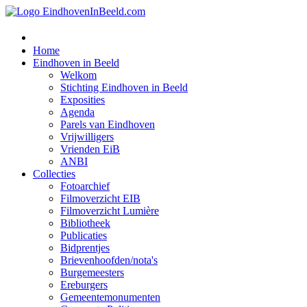
Home
Eindhoven in Beeld
Welkom
Stichting Eindhoven in Beeld
Exposities
Agenda
Parels van Eindhoven
Vrijwilligers
Vrienden EiB
ANBI
Collecties
Fotoarchief
Filmoverzicht EIB
Filmoverzicht Lumière
Bibliotheek
Publicaties
Bidprentjes
Brievenhoofden/nota's
Burgemeesters
Ereburgers
Gemeentemonumenten