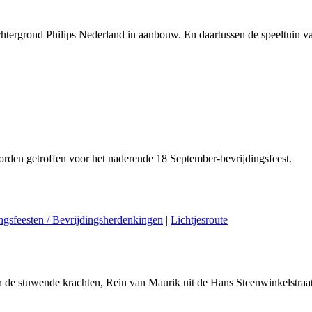
chtergrond Philips Nederland in aanbouw. En daartussen de speeltuin v
orden getroffen voor het naderende 18 September-bevrijdingsfeest.
ngsfeesten / Bevrijdingsherdenkingen
|
Lichtjesroute
n de stuwende krachten, Rein van Maurik uit de Hans Steenwinkelstraat, 