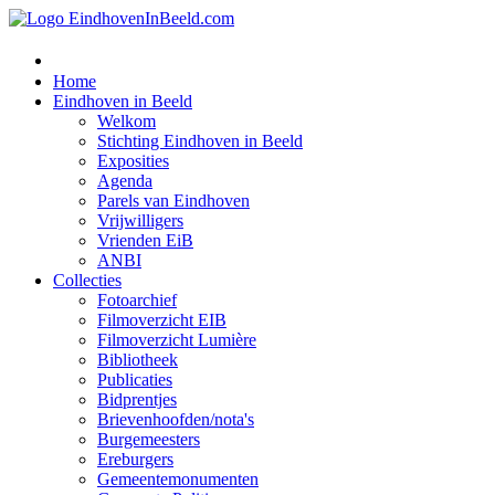
Home
Eindhoven in Beeld
Welkom
Stichting Eindhoven in Beeld
Exposities
Agenda
Parels van Eindhoven
Vrijwilligers
Vrienden EiB
ANBI
Collecties
Fotoarchief
Filmoverzicht EIB
Filmoverzicht Lumière
Bibliotheek
Publicaties
Bidprentjes
Brievenhoofden/nota's
Burgemeesters
Ereburgers
Gemeentemonumenten