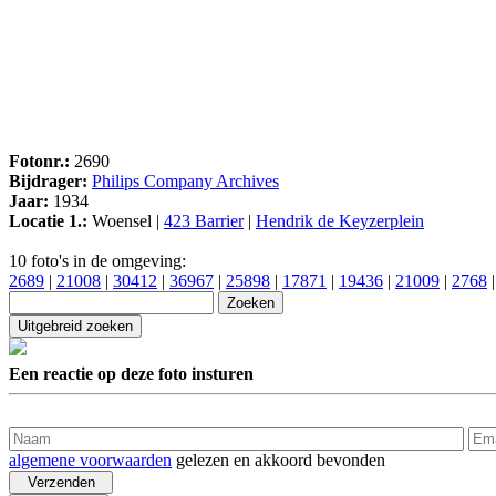
Fotonr.:
2690
Bijdrager:
Philips Company Archives
Jaar:
1934
Locatie 1.:
Woensel |
423 Barrier
|
Hendrik de Keyzerplein
10 foto's in de omgeving:
2689
|
21008
|
30412
|
36967
|
25898
|
17871
|
19436
|
21009
|
2768
Een reactie op deze foto insturen
algemene voorwaarden
gelezen en akkoord bevonden