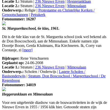
Locatie 1.:
Stratum |
236 Nieuwe Erven
|
Heggeranklaan
Locatie 2.:
Stratum |
236 Nieuwe Erven
|
Mimosalaan
Onderwerp.:
Religie |
Protestantse en Christelijke Kerken /
Genootschappen
|
Petrakerk
Fotonummer: 16207
St. Margueritaschool, 6e klas, 1961.
Dit is de 6de klas van de St. Marguerita school (ook wel bekend als
de Don Boscoschool), aan de Mimosalaan. Enkele namen zijn
Doortje Boom, Gerda Kluitmans, Ria Kirchneren. Ik, Corry van
Corstanje, zi
[meer]
Bijdrager:
Rene Verschueren
Geplaatst op:
24-06-2008
Locatie 1.:
Stratum |
236 Nieuwe Erven
|
Mimosalaan
Onderwerp.:
Scholen / Onderwijs |
Lagere Scholen /
Basisonderwijs
|
Stratum, Don Boscoschool / Margeritaschool / De
Regenboog
Fotonummer: 34019
Heggeranklaan en Mimosalaan
Voor een uitgebreide diashow van de bouwactiviteiten in de wijk de
Nieuwe Erven in 1955 / 1956 klik hier. Getoonde straten zijn