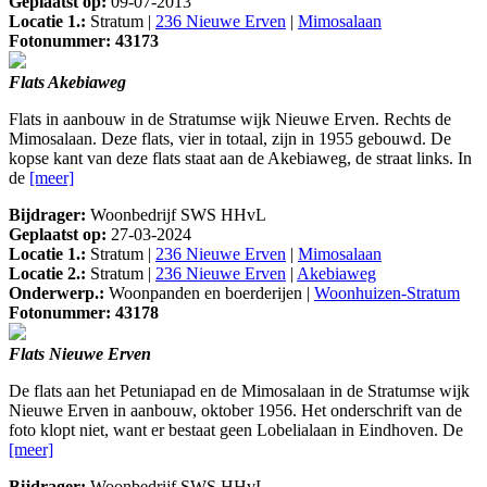
Geplaatst op:
09-07-2013
Locatie 1.:
Stratum |
236 Nieuwe Erven
|
Mimosalaan
Fotonummer: 43173
Flats Akebiaweg
Flats in aanbouw in de Stratumse wijk Nieuwe Erven. Rechts de
Mimosalaan. Deze flats, vier in totaal, zijn in 1955 gebouwd. De
kopse kant van deze flats staat aan de Akebiaweg, de straat links. In
de
[meer]
Bijdrager:
Woonbedrijf SWS HHvL
Geplaatst op:
27-03-2024
Locatie 1.:
Stratum |
236 Nieuwe Erven
|
Mimosalaan
Locatie 2.:
Stratum |
236 Nieuwe Erven
|
Akebiaweg
Onderwerp.:
Woonpanden en boerderijen |
Woonhuizen-Stratum
Fotonummer: 43178
Flats Nieuwe Erven
De flats aan het Petuniapad en de Mimosalaan in de Stratumse wijk
Nieuwe Erven in aanbouw, oktober 1956. Het onderschrift van de
foto klopt niet, want er bestaat geen Lobelialaan in Eindhoven. De
[meer]
Bijdrager:
Woonbedrijf SWS HHvL