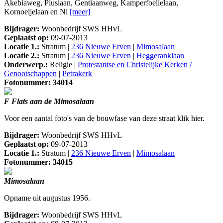
Akebiaweg, Piuslaan, Gentiaanweg, Kamperfoelielaan,
Kornoeljelaan en Ni
[meer]
Bijdrager:
Woonbedrijf SWS HHvL
Geplaatst op:
09-07-2013
Locatie 1.:
Stratum |
236 Nieuwe Erven
|
Mimosalaan
Locatie 2.:
Stratum |
236 Nieuwe Erven
|
Heggeranklaan
Onderwerp.:
Religie |
Protestantse en Christelijke Kerken /
Genootschappen
|
Petrakerk
Fotonummer: 34014
F Flats aan de Mimosalaan
Voor een aantal foto's van de bouwfase van deze straat klik hier.
Bijdrager:
Woonbedrijf SWS HHvL
Geplaatst op:
09-07-2013
Locatie 1.:
Stratum |
236 Nieuwe Erven
|
Mimosalaan
Fotonummer: 34015
Mimosalaan
Opname uit augustus 1956.
Bijdrager:
Woonbedrijf SWS HHvL