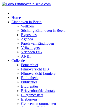
Home
Eindhoven in Beeld
Welkom
Stichting Eindhoven in Beeld
Exposities
Agenda
Parels van Eindhoven
Vrijwilligers
Vrienden EiB
ANBI
Collecties
Fotoarchief
Filmoverzicht EIB
Filmoverzicht Lumière
Bibliotheek
Publicaties
Bidprentjes
Brievenhoofden/nota's
Burgemeesters
Ereburgers
Gemeentemonumenten