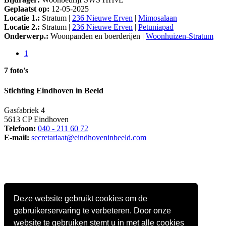
Geplaatst op:
12-05-2025
Locatie 1.:
Stratum |
236 Nieuwe Erven
|
Mimosalaan
Locatie 2.:
Stratum |
236 Nieuwe Erven
|
Petuniapad
Onderwerp.:
Woonpanden en boerderijen |
Woonhuizen-Stratum
1
7 foto's
Stichting Eindhoven in Beeld
Gasfabriek 4
5613 CP Eindhoven
Telefoon:
040 - 211 60 72
E-mail:
secretariaat@eindhoveninbeeld.com
Deze website gebruikt cookies om de
gebruikerservaring te verbeteren. Door onze
website te gebruiken stemt u in met alle cookies